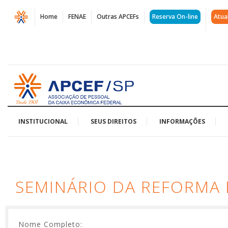
Página
Home
FENAE
Outras APCEFs
Reserva On-line
Atua
Seminário
da
Reforma
Acessar
da
página
inicial
Previdência
e
INSTITUCIONAL
SEUS DIREITOS
INFORMAÇÕES
Funcef
|
SEMINÁRIO DA REFORMA 
APCEF/SP
Nome Completo: