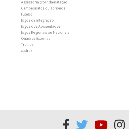
Assessoria (corrida/natação)
Campeonatos ou Torneios
Futebol
Jogos de Integração
Jogos dos Aposentados
Jogos Regionais ou Nacionais
Quadras Externas
Treinos
xadrez
Acessar
Acessar
Acess
Ac