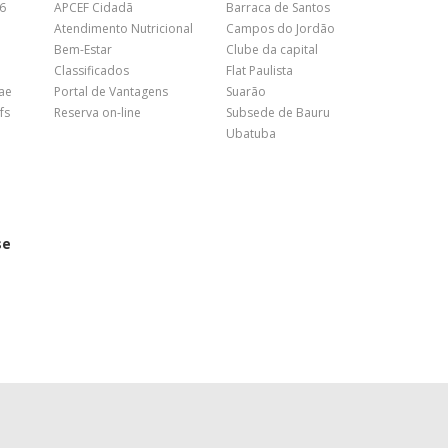
26
APCEF Cidadã
Barraca de Santos
Atendimento Nutricional
Campos do Jordão
Bem-Estar
Clube da capital
Classificados
Flat Paulista
nae
Portal de Vantagens
Suarão
fs
Reserva on-line
Subsede de Bauru
Ubatuba
se