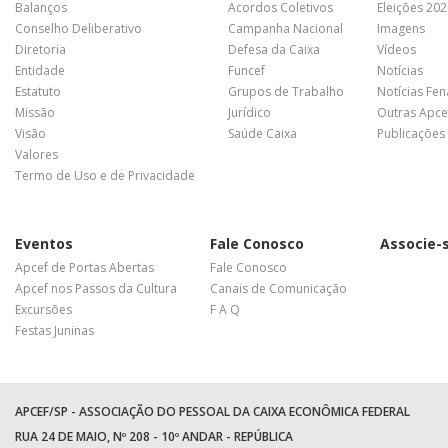
Balanços
Acordos Coletivos
Eleições 20
Conselho Deliberativo
Campanha Nacional
Imagens
Diretoria
Defesa da Caixa
Vídeos
Entidade
Funcef
Notícias
Estatuto
Grupos de Trabalho
Notícias Fe
Missão
Jurídico
Outras Apce
Visão
Saúde Caixa
Publicações
Valores
Termo de Uso e de Privacidade
Eventos
Fale Conosco
Associe-
Apcef de Portas Abertas
Fale Conosco
Apcef nos Passos da Cultura
Canais de Comunicação
Excursões
F A Q
Festas Juninas
APCEF/SP - ASSOCIAÇÃO DO PESSOAL DA CAIXA ECONÔMICA FEDERAL
RUA 24 DE MAIO, Nº 208 - 10º ANDAR - REPÚBLICA