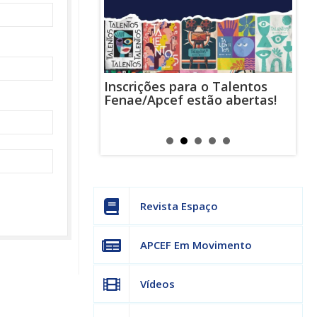
Inscrições para o Talentos
stas usam
Cha
Fenae/Apcef estão abertas!
-mail para
ind
s mensagens
man
os judiciais
can
Revista Espaço
APCEF Em Movimento
Vídeos