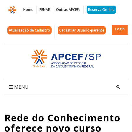
Página
Home
FENAE
Outras APCEFs
Reserva On-line
Rede
do
Login
Atualização de Cadastro
Cadastrar Usuário-parente
Conhecimento
oferece
Acessar
página
novo
inicial
curso
sobre
MENU
Interface
e
Rede do Conhecimento
Design
oferece novo curso
System