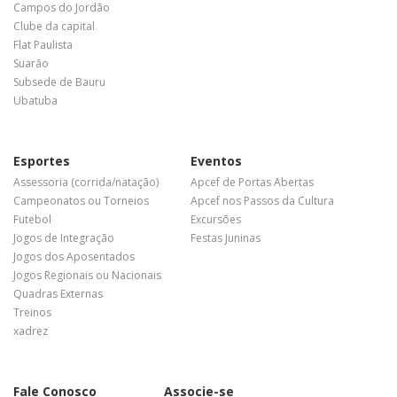
Campos do Jordão
Clube da capital
Flat Paulista
Suarão
Subsede de Bauru
Ubatuba
Esportes
Eventos
Assessoria (corrida/natação)
Apcef de Portas Abertas
Campeonatos ou Torneios
Apcef nos Passos da Cultura
Futebol
Excursões
Jogos de Integração
Festas Juninas
Jogos dos Aposentados
Jogos Regionais ou Nacionais
Quadras Externas
Treinos
xadrez
Fale Conosco
Associe-se