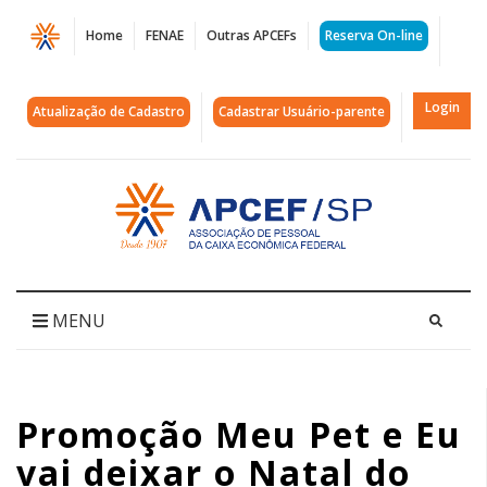
Página
Home
FENAE
Outras APCEFs
Reserva On-line
Promoção
Meu
Login
Atualização de Cadastro
Cadastrar Usuário-parente
Pet
e
Acessar
página
Eu
inicial
vai
deixar
MENU
o
Natal
Promoção Meu Pet e Eu
do
vai deixar o Natal do
seu