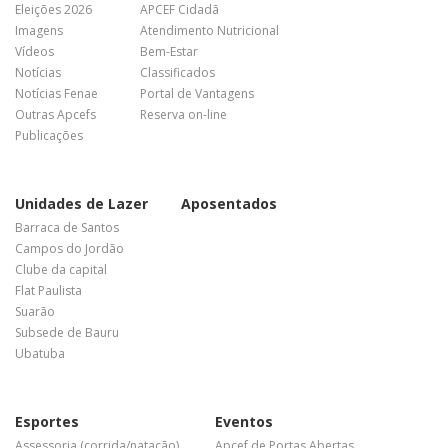
Eleições 2026
APCEF Cidadã
Imagens
Atendimento Nutricional
Vídeos
Bem-Estar
Notícias
Classificados
Notícias Fenae
Portal de Vantagens
Outras Apcefs
Reserva on-line
Publicações
Unidades de Lazer
Aposentados
Barraca de Santos
Campos do Jordão
Clube da capital
Flat Paulista
Suarão
Subsede de Bauru
Ubatuba
Esportes
Eventos
Assessoria (corrida/natação)
Apcef de Portas Abertas