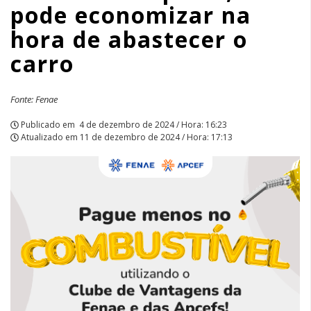
pode economizar na
na
hora de abastecer o
hora
carro
de
abastecer
Fonte: Fenae
o
Publicado em
4 de dezembro de 2024 / Hora: 16:23
Atualizado em
11 de dezembro de 2024 / Hora: 17:13
carro
|
APCEF/SP