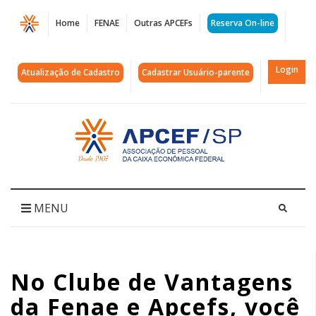
Página
Home
FENAE
Outras APCEFs
Reserva On-line
No
Clube
Login
Atualização de Cadastro
Cadastrar Usuário-parente
de
Vantagens
Acessar
página
da
inicial
Fenae
e
MENU
Apcefs,
você
No Clube de Vantagens
pode
da Fenae e Apcefs, você
economizar