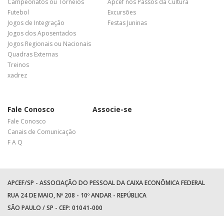
Campeonatos ou Torneios
Apcef nos Passos da Cultura
Futebol
Excursões
Jogos de Integração
Festas Juninas
Jogos dos Aposentados
Jogos Regionais ou Nacionais
Quadras Externas
Treinos
xadrez
Fale Conosco
Associe-se
Fale Conosco
Canais de Comunicação
F A Q
APCEF/SP - ASSOCIAÇÃO DO PESSOAL DA CAIXA ECONÔMICA FEDERAL
RUA 24 DE MAIO, Nº 208 - 10º ANDAR - REPÚBLICA
SÃO PAULO / SP - CEP: 01041-000
TEL: +55 (11) 3017-8300