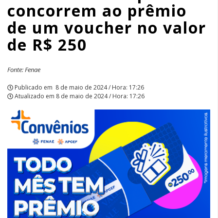
concorrem ao prêmio
voucher
de um voucher no valor
no
de R$ 250
valor
de
Fonte: Fenae
R$
Publicado em
8 de maio de 2024 / Hora: 17:26
Atualizado em
8 de maio de 2024 / Hora: 17:26
250
|
APCEF/SP