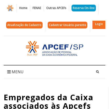
Página
Home
FENAE
Outras APCEFs
Reserva On-line
Empregados
da
Login
Atualização de Cadastro
Cadastrar Usuário-parente
Caixa
associados
Acessar
página
às
inicial
Apcefs
concorrem
MENU
ao
prêmio
Empregados da Caixa
de
associados às Apcefs
um