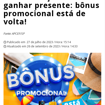
ganhar presente: bônus
está
promocional está de
de
volta!
volta!
|
Fonte: APCEF/SP
APCEF/SP
Publicado em
27 de julho de 2023 / Hora: 15:14
Atualizado em
26 de setembro de 2023 / Hora: 14:33