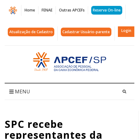
Página
Home
FENAE
Outras APCEFs
Reserva On-line
SPC
recebe
Login
Atualização de Cadastro
Cadastrar Usuário-parente
representantes
da
Acessar
página
Caixa,
inicial
Funcef
e
MENU
associados
|
SPC recebe
APCEF/SP
representantes da