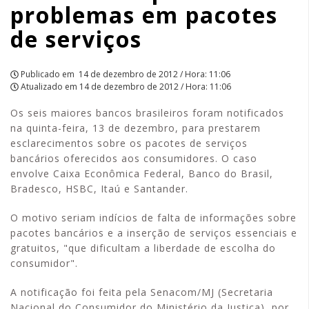
problemas em pacotes
|
de serviços
APCEF/SP
Publicado em
14 de dezembro de 2012 / Hora: 11:06
Atualizado em
14 de dezembro de 2012 / Hora: 11:06
Os seis maiores bancos brasileiros foram notificados
na quinta-feira, 13 de dezembro, para prestarem
esclarecimentos sobre os pacotes de serviços
bancários oferecidos aos consumidores. O caso
envolve Caixa Econômica Federal, Banco do Brasil,
Bradesco, HSBC, Itaú e Santander.
O motivo seriam indícios de falta de informações sobre
pacotes bancários e a inserção de serviços essenciais e
gratuitos, "que dificultam a liberdade de escolha do
consumidor".
A notificação foi feita pela Senacom/MJ (Secretaria
Nacional do Consumidor do Ministério da Justiça), por