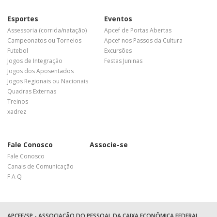
Esportes
Eventos
Assessoria (corrida/natação)
Apcef de Portas Abertas
Campeonatos ou Torneios
Apcef nos Passos da Cultura
Futebol
Excursões
Jogos de Integração
Festas Juninas
Jogos dos Aposentados
Jogos Regionais ou Nacionais
Quadras Externas
Treinos
xadrez
Fale Conosco
Associe-se
Fale Conosco
Canais de Comunicação
F A Q
APCEF/SP - ASSOCIAÇÃO DO PESSOAL DA CAIXA ECONÔMICA FEDERAL