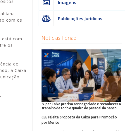
ósitos.
Imagens
Fabiana
Publicações Jurídicas
ção com os
Notícias Fenae
o está com
tre os
sência de
ndo, a Caixa
municação
s
Super Caixa precisa ser negociado e reconhecer o
trabalho de todo o quadro de pessoal do banco
CEE rejeita proposta da Caixa para Promoção
por Mérito