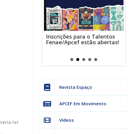
Inscrições para o Talentos
stas usam
Cha
Fenae/Apcef estão abertas!
-mail para
ind
s mensagens
man
os judiciais
can
Revista Espaço
APCEF Em Movimento
Vídeos
eria ter