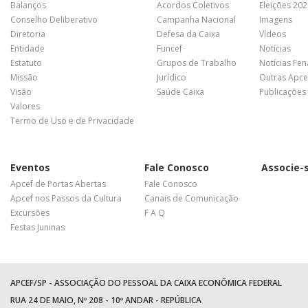
Balanços
Acordos Coletivos
Eleições 20
Conselho Deliberativo
Campanha Nacional
Imagens
Diretoria
Defesa da Caixa
Vídeos
Entidade
Funcef
Notícias
Estatuto
Grupos de Trabalho
Notícias Fe
Missão
Jurídico
Outras Apce
Visão
Saúde Caixa
Publicações
Valores
Termo de Uso e de Privacidade
Eventos
Fale Conosco
Associe-
Apcef de Portas Abertas
Fale Conosco
Apcef nos Passos da Cultura
Canais de Comunicação
Excursões
F A Q
Festas Juninas
APCEF/SP - ASSOCIAÇÃO DO PESSOAL DA CAIXA ECONÔMICA FEDERAL
RUA 24 DE MAIO, Nº 208 - 10º ANDAR - REPÚBLICA