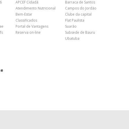
26
APCEF Cidadã
Barraca de Santos
Atendimento Nutricional
Campos do Jordão
Bem-Estar
Clube da capital
Classificados
Flat Paulista
nae
Portal de Vantagens
Suarão
fs
Reserva on-line
Subsede de Bauru
Ubatuba
se