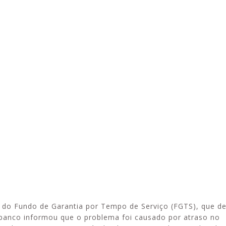
Alerta: golpi
Aproveite a parceria da Apcef
WhatsApp e e
com o Sesi e invista em saúde
enviar falsa
e momentos de lazer!
sobre process
do Fundo de Garantia por Tempo de Serviço (FGTS), que dev
 banco informou que o problema foi causado por atraso no