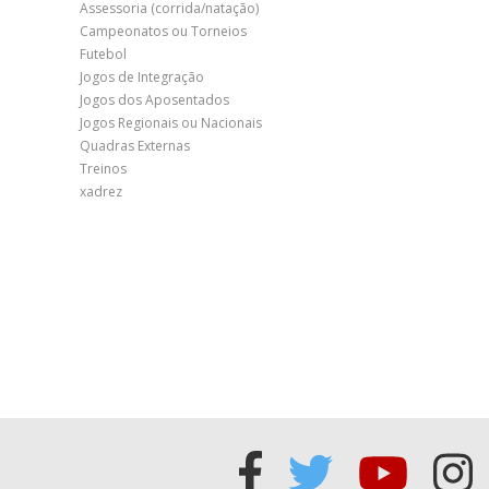
Assessoria (corrida/natação)
Campeonatos ou Torneios
Futebol
Jogos de Integração
Jogos dos Aposentados
Jogos Regionais ou Nacionais
Quadras Externas
Treinos
xadrez
Acessar
Acessar
Acess
Ac