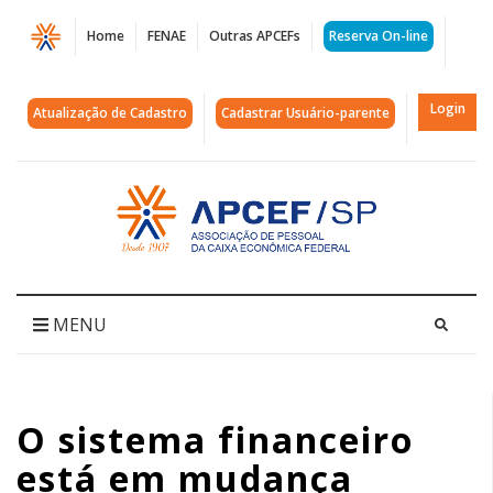
Página
Home
FENAE
Outras APCEFs
Reserva On-line
O
sistema
Login
Atualização de Cadastro
Cadastrar Usuário-parente
financeiro
está
Acessar
página
em
inicial
mudança
constante
MENU
|
APCEF/SP
O sistema financeiro
está em mudança