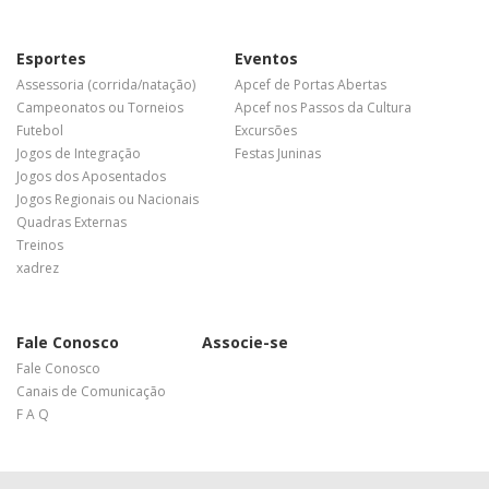
Esportes
Eventos
Assessoria (corrida/natação)
Apcef de Portas Abertas
Campeonatos ou Torneios
Apcef nos Passos da Cultura
Futebol
Excursões
Jogos de Integração
Festas Juninas
Jogos dos Aposentados
Jogos Regionais ou Nacionais
Quadras Externas
Treinos
xadrez
Fale Conosco
Associe-se
Fale Conosco
Canais de Comunicação
F A Q