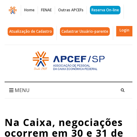
Página
Home
FENAE
Outras APCEFs
Reserva On-line
Na
Caixa,
Login
Atualização de Cadastro
Cadastrar Usuário-parente
negociações
ocorrem
Acessar
página
em
inicial
30
e
MENU
31
de
Na Caixa, negociações
agosto.
ocorrem em 30 e 31 de
Veja