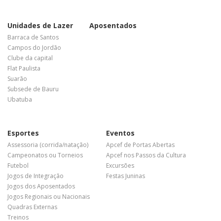
Unidades de Lazer
Aposentados
Barraca de Santos
Campos do Jordão
Clube da capital
Flat Paulista
Suarão
Subsede de Bauru
Ubatuba
Esportes
Eventos
Assessoria (corrida/natação)
Apcef de Portas Abertas
Campeonatos ou Torneios
Apcef nos Passos da Cultura
Futebol
Excursões
Jogos de Integração
Festas Juninas
Jogos dos Aposentados
Jogos Regionais ou Nacionais
Quadras Externas
Treinos