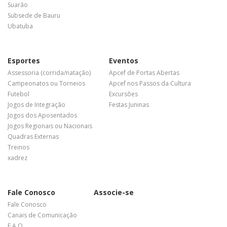
Suarão
Subsede de Bauru
Ubatuba
Esportes
Eventos
Assessoria (corrida/natação)
Apcef de Portas Abertas
Campeonatos ou Torneios
Apcef nos Passos da Cultura
Futebol
Excursões
Jogos de Integração
Festas Juninas
Jogos dos Aposentados
Jogos Regionais ou Nacionais
Quadras Externas
Treinos
xadrez
Fale Conosco
Associe-se
Fale Conosco
Canais de Comunicação
F A Q