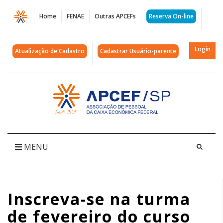
Página
Home
FENAE
Outras APCEFs
Reserva On-line
Inscreva-
se
Login
Atualização de Cadastro
Cadastrar Usuário-parente
na
turma
Acessar
página
de
inicial
fevereiro
do
MENU
curso
de
Inscreva-se na turma
Paternidade
de fevereiro do curso
Responsável