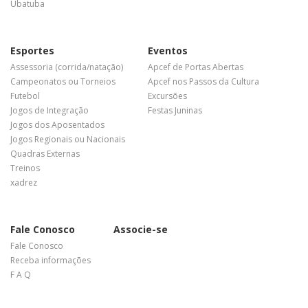
Ubatuba
Esportes
Eventos
Assessoria (corrida/natação)
Apcef de Portas Abertas
Campeonatos ou Torneios
Apcef nos Passos da Cultura
Futebol
Excursões
Jogos de Integração
Festas Juninas
Jogos dos Aposentados
Jogos Regionais ou Nacionais
Quadras Externas
Treinos
xadrez
Fale Conosco
Associe-se
Fale Conosco
Receba informações
F A Q