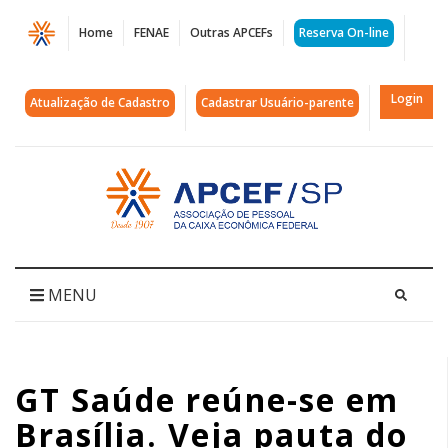
Página
Home
FENAE
Outras APCEFs
Reserva On-line
GT
Saúde
Login
Atualização de Cadastro
Cadastrar Usuário-parente
reúne-
se
Acessar
página
em
inicial
Brasília.
Veja
MENU
pauta
do
GT Saúde reúne-se em
encontro
Brasília. Veja pauta do
|