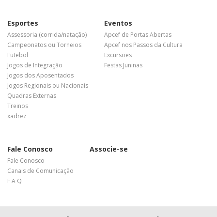
Esportes
Eventos
Assessoria (corrida/natação)
Apcef de Portas Abertas
Campeonatos ou Torneios
Apcef nos Passos da Cultura
Futebol
Excursões
Jogos de Integração
Festas Juninas
Jogos dos Aposentados
Jogos Regionais ou Nacionais
Quadras Externas
Treinos
xadrez
Fale Conosco
Associe-se
Fale Conosco
Canais de Comunicação
F A Q