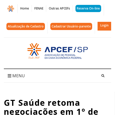
Página
Home
FENAE
Outras APCEFs
Reserva On-line
GT
Saúde
Login
Atualização de Cadastro
Cadastrar Usuário-parente
retoma
negociações
Acessar
página
em
inicial
1º
de
MENU
abril
|
GT Saúde retoma
APCEF/SP
negociações em 1º de