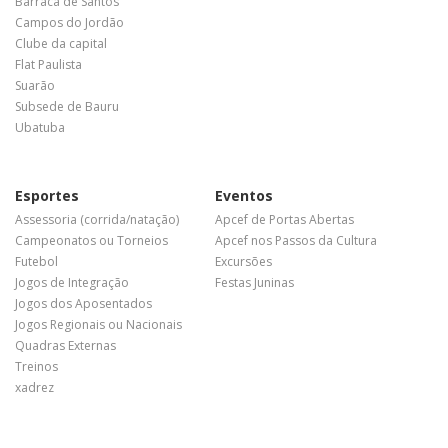
Barraca de Santos
Campos do Jordão
Clube da capital
Flat Paulista
Suarão
Subsede de Bauru
Ubatuba
Esportes
Eventos
Assessoria (corrida/natação)
Apcef de Portas Abertas
Campeonatos ou Torneios
Apcef nos Passos da Cultura
Futebol
Excursões
Jogos de Integração
Festas Juninas
Jogos dos Aposentados
Jogos Regionais ou Nacionais
Quadras Externas
Treinos
xadrez