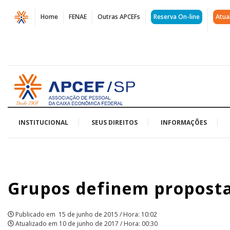
Página
Home
FENAE
Outras APCEFs
Reserva On-line
Atua
Grupos
definem
propostas
Acessar
em
página
inicial
plenária
do
INSTITUCIONAL
SEUS DIREITOS
INFORMAÇÕES
31º
Conecef
Grupos definem proposta
|
APCEF/SP
Publicado em
15 de junho de 2015 / Hora: 10:02
Atualizado em
10 de junho de 2017 / Hora: 00:30