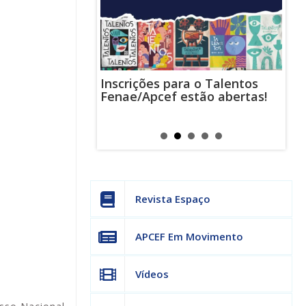
Inscrições para o Talentos
stas usam
Cha
Fenae/Apcef estão abertas!
-mail para
ind
s mensagens
man
os judiciais
can
Revista Espaço
APCEF Em Movimento
Vídeos