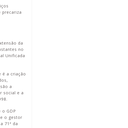
iços
e precariza
extensão da
nstantes no
al Unificada
 é a criação
dos,
 são a
 social e a
998.
e o GDP
 e o gestor
la 71ª da