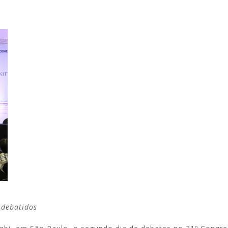
Alerta: golpi
Aproveite a parceria da Apcef
WhatsApp e e
com o Sesi e invista em saúde
enviar falsa
e momentos de lazer!
sobre process
 debatidos