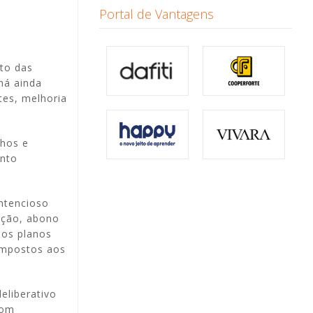
Portal de Vantagens
to das
há ainda
tes, melhoria
lhos e
ento
ntencioso
ação, abono
 os planos
 impostos aos
eliberativo
com