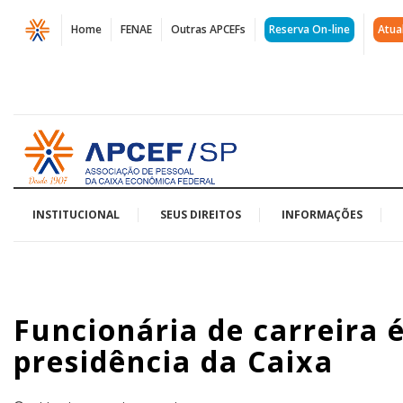
Página
Home
FENAE
Outras APCEFs
Reserva On-line
Atua
Funcionária
de
carreira
Acessar
é
página
inicial
primeira
mulher
INSTITUCIONAL
SEUS DIREITOS
INFORMAÇÕES
a
assumir
Funcionária de carreira 
presidência
presidência da Caixa
da
Caixa