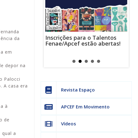
Fernanda
Inscrições para o Talentos
stas usam
Cha
dência da
Fenae/Apcef estão abertas!
-mail para
ind
s mensagens
man
ida em
os judiciais
can
de depor na
o Palocci
. A casa era
Revista Espaço
sa à
APCEF Em Movimento
o de
Vídeos
 qual a