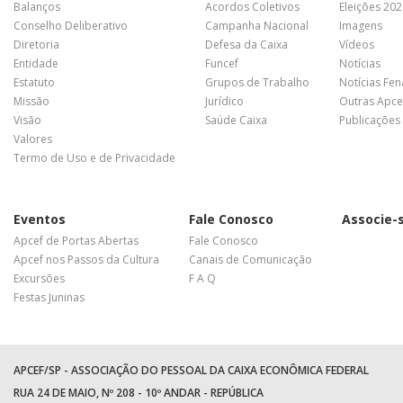
Balanços
Acordos Coletivos
Eleições 20
Conselho Deliberativo
Campanha Nacional
Imagens
Diretoria
Defesa da Caixa
Vídeos
Entidade
Funcef
Notícias
Estatuto
Grupos de Trabalho
Notícias Fe
Missão
Jurídico
Outras Apce
Visão
Saúde Caixa
Publicações
Valores
Termo de Uso e de Privacidade
Eventos
Fale Conosco
Associe-
Apcef de Portas Abertas
Fale Conosco
Apcef nos Passos da Cultura
Canais de Comunicação
Excursões
F A Q
Festas Juninas
APCEF/SP - ASSOCIAÇÃO DO PESSOAL DA CAIXA ECONÔMICA FEDERAL
RUA 24 DE MAIO, Nº 208 - 10º ANDAR - REPÚBLICA