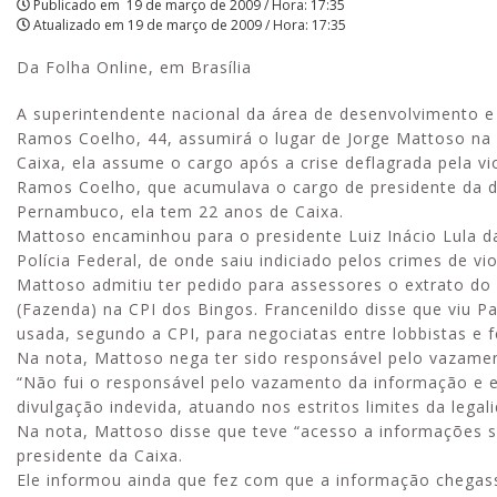
Publicado em
19 de março de 2009 / Hora: 17:35
Atualizado em
19 de março de 2009 / Hora: 17:35
|
Da Folha Online, em Brasília
APCEF/SP
A superintendente nacional da área de desenvolvimento e
Ramos Coelho, 44, assumirá o lugar de Jorge Mattoso na p
Caixa, ela assume o cargo após a crise deflagrada pela vi
Ramos Coelho, que acumulava o cargo de presidente da dir
Pernambuco, ela tem 22 anos de Caixa.
Mattoso encaminhou para o presidente Luiz Inácio Lula da
Polícia Federal, de onde saiu indiciado pelos crimes de vio
Mattoso admitiu ter pedido para assessores o extrato do 
(Fazenda) na CPI dos Bingos. Francenildo disse que viu Pa
usada, segundo a CPI, para negociatas entre lobbistas e f
Na nota, Mattoso nega ter sido responsável pelo vazamen
“Não fui o responsável pelo vazamento da informação e 
divulgação indevida, atuando nos estritos limites da legal
Na nota, Mattoso disse que teve “acesso a informações s
presidente da Caixa.
Ele informou ainda que fez com que a informação chegass