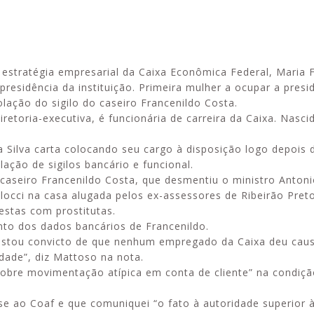
 estratégia empresarial da Caixa Econômica Federal, Maria 
Alerta: golpi
Aproveite a parceria da Apcef
residência da instituição. Primeira mulher a ocupar a presi
WhatsApp e e
com o Sesi e invista em saúde
olação do sigilo do caseiro Francenildo Costa.
enviar falsa
e momentos de lazer!
etoria-executiva, é funcionária de carreira da Caixa. Nasc
sobre process
 Silva carta colocando seu cargo à disposição logo depois 
lação de sigilos bancário e funcional.
caseiro Francenildo Costa, que desmentiu o ministro Antoni
locci na casa alugada pelos ex-assessores de Ribeirão Preto
estas com prostitutas.
to dos dados bancários de Francenildo.
estou convicto de que nenhum empregado da Caixa deu cau
idade”, diz Mattoso na nota.
obre movimentação atípica em conta de cliente” na condiçã
e ao Coaf e que comuniquei “o fato à autoridade superior à