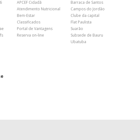
26
APCEF Cidadã
Barraca de Santos
Atendimento Nutricional
Campos do Jordão
Bem-Estar
Clube da capital
Classificados
Flat Paulista
nae
Portal de Vantagens
Suarão
fs
Reserva on-line
Subsede de Bauru
Ubatuba
se