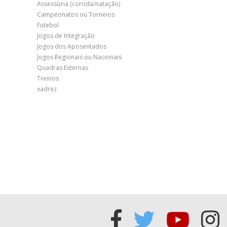
Assessoria (corrida/natação)
Campeonatos ou Torneios
Futebol
Jogos de Integração
Jogos dos Aposentados
Jogos Regionais ou Nacionais
Quadras Externas
Treinos
xadrez
Acessar
Acessar
Acess
Ac