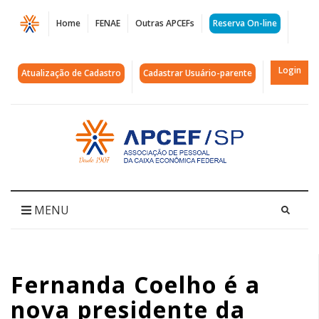
Página
Home
FENAE
Outras APCEFs
Reserva On-line
Fernanda
Coelho
Login
Atualização de Cadastro
Cadastrar Usuário-parente
é
a
Acessar
página
nova
inicial
presidente
da
MENU
Caixa
|
Fernanda Coelho é a
APCEF/SP
nova presidente da