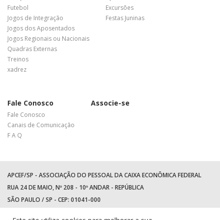
Futebol
Excursões
Jogos de Integração
Festas Juninas
Jogos dos Aposentados
Jogos Regionais ou Nacionais
Quadras Externas
Treinos
xadrez
Fale Conosco
Associe-se
Fale Conosco
Canais de Comunicação
F A Q
APCEF/SP - ASSOCIAÇÃO DO PESSOAL DA CAIXA ECONÔMICA FEDERAL
RUA 24 DE MAIO, Nº 208 - 10º ANDAR - REPÚBLICA
SÃO PAULO / SP - CEP: 01041-000
TEL: +55 (11) 3017-8300