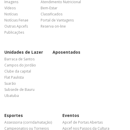
Imagens
Atendimento Nutricional
Vídeos
Bem-Estar
Notícias
Classificados
Notícias Fenae
Portal de Vantagens
Outras Apcefs
Reserva on-line
Publicações
Unidades de Lazer
Aposentados
Barraca de Santos
Campos do Jordão
Clube da capital
Flat Paulista
Suarão
Subsede de Bauru
Ubatuba
Esportes
Eventos
Assessoria (corrida/natação)
Apcef de Portas Abertas
Campeonatos ou Torneios
Apcef nos Passos da Cultura