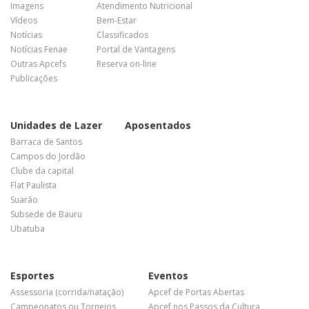
Imagens
Atendimento Nutricional
Vídeos
Bem-Estar
Notícias
Classificados
Notícias Fenae
Portal de Vantagens
Outras Apcefs
Reserva on-line
Publicações
Unidades de Lazer
Aposentados
Barraca de Santos
Campos do Jordão
Clube da capital
Flat Paulista
Suarão
Subsede de Bauru
Ubatuba
Esportes
Eventos
Assessoria (corrida/natação)
Apcef de Portas Abertas
Campeonatos ou Torneios
Apcef nos Passos da Cultura