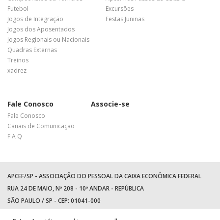
Futebol
Excursões
Jogos de Integração
Festas Juninas
Jogos dos Aposentados
Jogos Regionais ou Nacionais
Quadras Externas
Treinos
xadrez
Fale Conosco
Associe-se
Fale Conosco
Canais de Comunicação
F A Q
APCEF/SP - ASSOCIAÇÃO DO PESSOAL DA CAIXA ECONÔMICA FEDERAL
RUA 24 DE MAIO, Nº 208 - 10º ANDAR - REPÚBLICA
SÃO PAULO / SP - CEP: 01041-000
TEL: +55 (11) 3017-8300