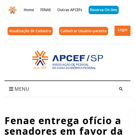
Página
Home
FENAE
Outras APCEFs
Reserva On-line
Fenae
entrega
Login
Atualização de Cadastro
Cadastrar Usuário-parente
ofício
a
Acessar
página
senadores
inicial
em
favor
MENU
da
aprovação
Fenae entrega ofício a
do
senadores em favor da
PL