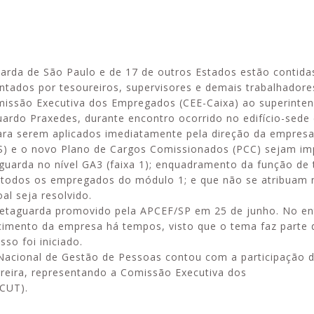
arda de São Paulo e de 17 de outros Estados estão contida
Esporte em movimento:
Alerta: golpi
ntados por tesoureiros, supervisores e demais trabalhadore
confira os treinos esportivos
WhatsApp e e
missão Executiva dos Empregados (CEE-Caixa) ao superinte
oferecidos pela Apcef/SP
enviar falsa
ardo Praxedes, durante encontro ocorrido no edifício-sede 
sobre process
 para serem aplicados imediatamente pela direção da empre
PCS) e o novo Plano de Cargos Comissionados (PCC) sejam im
guarda no nível GA3 (faixa 1); enquadramento da função de 
a todos os empregados do módulo 1; e que não se atribuam
al seja resolvido.
 retaguarda promovido pela APCEF/SP em 25 de junho. No en
ecimento da empresa há tempos, visto que o tema faz parte
o foi iniciado.
Nacional de Gestão de Pessoas contou com a participação d
rreira, representando a Comissão Executiva dos
CUT).