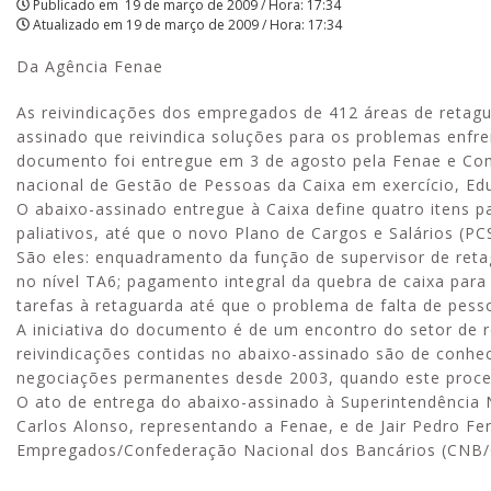
Publicado em
19 de março de 2009 / Hora: 17:34
Atualizado em
19 de março de 2009 / Hora: 17:34
|
Da Agência Fenae
APCEF/SP
As reivindicações dos empregados de 412 áreas de retagu
assinado que reivindica soluções para os problemas enfre
documento foi entregue em 3 de agosto pela Fenae e Co
nacional de Gestão de Pessoas da Caixa em exercício, Edu
O abaixo-assinado entregue à Caixa define quatro itens
paliativos, até que o novo Plano de Cargos e Salários (
São eles: enquadramento da função de supervisor de reta
no nível TA6; pagamento integral da quebra de caixa par
tarefas à retaguarda até que o problema de falta de pesso
A iniciativa do documento é de um encontro do setor de
reivindicações contidas no abaixo-assinado são de conh
negociações permanentes desde 2003, quando este process
O ato de entrega do abaixo-assinado à Superintendência 
Carlos Alonso, representando a Fenae, e de Jair Pedro Fe
Empregados/Confederação Nacional dos Bancários (CNB/