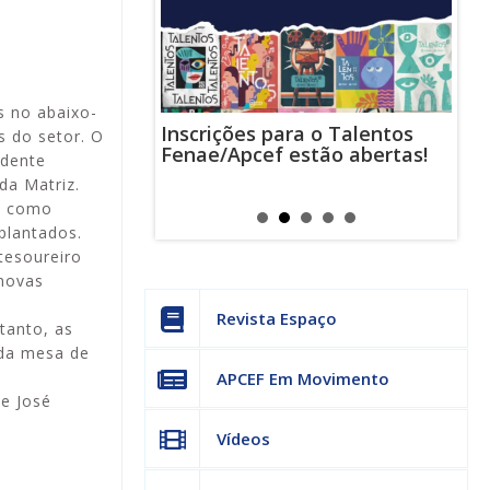
s no abaixo-
Inscrições para o Talentos
stas usam
Cha
s do setor. O
Fenae/Apcef estão abertas!
-mail para
ind
ndente
s mensagens
man
da Matriz.
os judiciais
can
sa como
plantados.
tesoureiro
 novas
Revista Espaço
tanto, as
 da mesa de
APCEF Em Movimento
e José
Vídeos