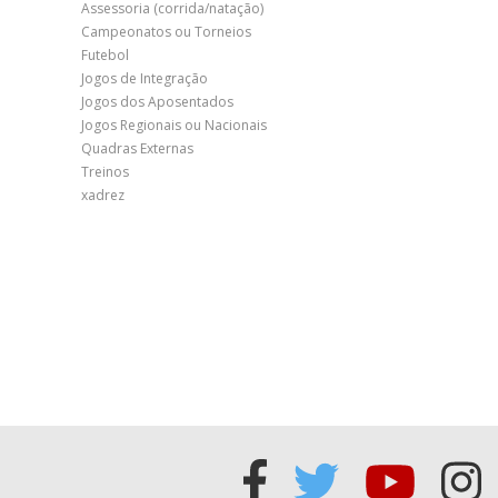
Assessoria (corrida/natação)
Campeonatos ou Torneios
Futebol
Jogos de Integração
Jogos dos Aposentados
Jogos Regionais ou Nacionais
Quadras Externas
Treinos
xadrez
Acessar
Acessar
Acess
Ac