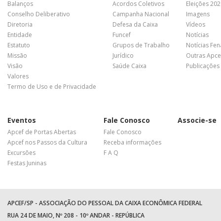
Balanços
Acordos Coletivos
Eleições 20
Conselho Deliberativo
Campanha Nacional
Imagens
Diretoria
Defesa da Caixa
Vídeos
Entidade
Funcef
Notícias
Estatuto
Grupos de Trabalho
Notícias Fe
Missão
Jurídico
Outras Apce
Visão
Saúde Caixa
Publicações
Valores
Termo de Uso e de Privacidade
Eventos
Fale Conosco
Associe-se
Apcef de Portas Abertas
Fale Conosco
Apcef nos Passos da Cultura
Receba informações
Excursões
F A Q
Festas Juninas
APCEF/SP - ASSOCIAÇÃO DO PESSOAL DA CAIXA ECONÔMICA FEDERAL
RUA 24 DE MAIO, Nº 208 - 10º ANDAR - REPÚBLICA