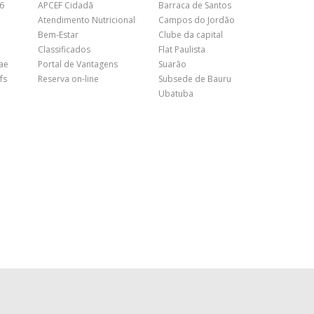
26
APCEF Cidadã
Barraca de Santos
Atendimento Nutricional
Campos do Jordão
Bem-Estar
Clube da capital
Classificados
Flat Paulista
nae
Portal de Vantagens
Suarão
fs
Reserva on-line
Subsede de Bauru
Ubatuba