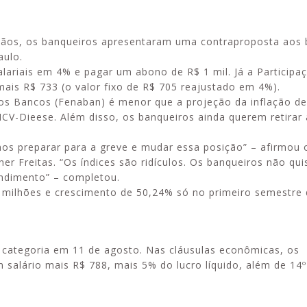
mãos, os banqueiros apresentaram uma contraproposta aos 
aulo.
alariais em 4% e pagar um abono de R$ 1 mil. Já a Participa
Alerta: golpi
Aproveite a parceria da Apcef
mais R$ 733 (o valor fixo de R$ 705 reajustado em 4%).
WhatsApp e e
com o Sesi e invista em saúde
os Bancos (Fenaban) é menor que a projeção da inflação d
enviar falsa
e momentos de lazer!
CV-Dieese. Além disso, os banqueiros ainda querem retirar 
sobre process
os preparar para a greve e mudar essa posição” – afirmou 
r Freitas. “Os índices são ridículos. Os banqueiros não q
endimento” – completou.
37 milhões e crescimento de 50,24% só no primeiro semestre 
 categoria em 11 de agosto. Nas cláusulas econômicas, os
salário mais R$ 788, mais 5% do lucro líquido, além de 14º 