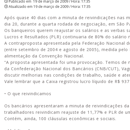
Publicado em
19 de março de 2009 / Hora: 17:35
Atualizado em
19 de março de 2009 / Hora: 17:35
greve
Após quase 40 dias com a minuta de reivindicações nas 
|
dia 20, durante a quarta rodada de negociação, em São P
APCEF/SP
Os banqueiros querem reajustar os salários e as verbas s
Lucros e Resultados (PLR) continuaria de 80% do salário 
A contraproposta apresentada pela Federação Nacional d
(entre setembro de 2004 e agosto de 2005), medida pelo I
alimentação da Convenção Nacional.
“A proposta apresentada foi uma provocação. Temos de n
da Confederação Nacional dos Bancários (CNB/CUT), Vagne
discutir melhorias nas condições de trabalho, saúde e at
Vale lembrar que a Caixa registrou lucro líquido de R$ 9
• O que reivindicamos
Os bancários apresentaram a minuta de reivindicações da
trabalhadores reivindicam reajuste de 11,77% e PLR de um 
Contém, ainda, 100 cláusulas econômicas e sociais.