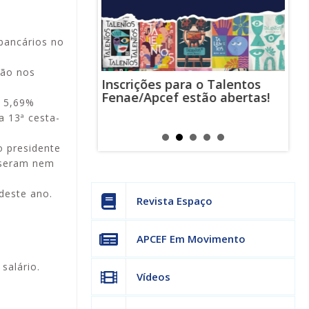
bancários no
ção nos
Inscrições para o Talentos
stas usam
Cha
Fenae/Apcef estão abertas!
-mail para
ind
e 5,69%
s mensagens
man
a 13ª cesta-
os judiciais
can
o presidente
uiseram nem
deste ano.
Revista Espaço
APCEF Em Movimento
salário.
Vídeos