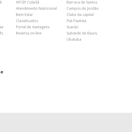
26
APCEF Cidadã
Barraca de Santos
Atendimento Nutricional
Campos do Jordão
Bem-Estar
Clube da capital
Classificados
Flat Paulista
nae
Portal de Vantagens
Suarão
fs
Reserva on-line
Subsede de Bauru
Ubatuba
se