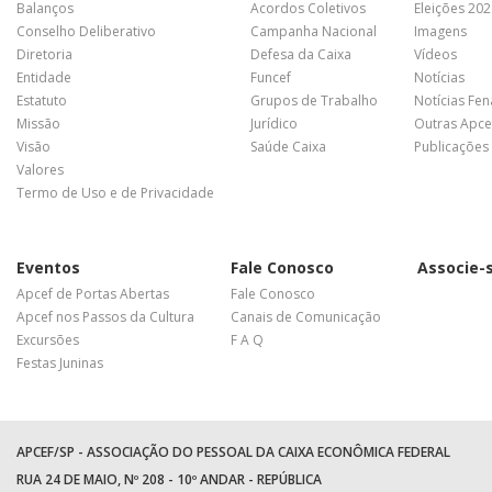
Balanços
Acordos Coletivos
Eleições 20
Conselho Deliberativo
Campanha Nacional
Imagens
Diretoria
Defesa da Caixa
Vídeos
Entidade
Funcef
Notícias
Estatuto
Grupos de Trabalho
Notícias Fe
Missão
Jurídico
Outras Apce
Visão
Saúde Caixa
Publicações
Valores
Termo de Uso e de Privacidade
Eventos
Fale Conosco
Associe-
Apcef de Portas Abertas
Fale Conosco
Apcef nos Passos da Cultura
Canais de Comunicação
Excursões
F A Q
Festas Juninas
APCEF/SP - ASSOCIAÇÃO DO PESSOAL DA CAIXA ECONÔMICA FEDERAL
RUA 24 DE MAIO, Nº 208 - 10º ANDAR - REPÚBLICA