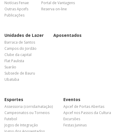
Notícias Fenae
Portal de Vantagens
Outras Apcefs
Reserva on-line
Publicações
Unidades de Lazer
Aposentados
Barraca de Santos
Campos do Jordão
Clube da capital
Flat Paulista
Suarão
Subsede de Bauru
Ubatuba
Esportes
Eventos
Assessoria (corrida/natação)
Apcef de Portas Abertas
Campeonatos ou Torneios
Apcef nos Passos da Cultura
Futebol
Excursões
Jogos de Integração
Festas Juninas
Jogos dos Aposentados