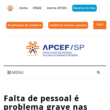
Página
Home
FENAE
Outras APCEFs
Reserva On-line
Falta
de
Login
Atualização de Cadastro
Cadastrar Usuário-parente
pessoal
é
Acessar
página
problema
inicial
grave
nas
MENU
retaguardas
das
Falta de pessoal é
agências
problema grave nas
novas