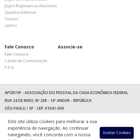
Jogos Regionais ou Nacionais
Quadras Externas
Treinos
xadrez
Fale Conosco
Associe-se
Fale Conosco
Canais de Comunicação
F A Q
APCEF/SP - ASSOCIAÇÃO DO PESSOAL DA CAIXA ECONÔMICA FEDERAL
RUA 24 DE MAIO, Nº 208 - 10º ANDAR - REPÚBLICA
SÃO PAULO / SP - CEP: 01041-000
TEL: +55 (11) 3017-8300
Este site utiliza cookies para melhorar a sua
WhatsApp:
(11) 94597-5758
experiência de navegação. Ao continuar
Acessar
Acessar
Acess
Ac
Aceitar Cookies
navegando, você concorda com a nossa