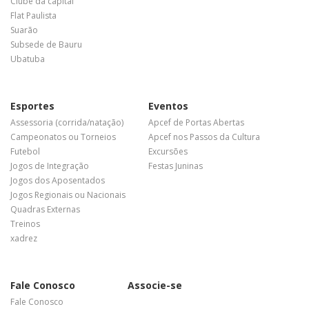
Clube da capital
Flat Paulista
Suarão
Subsede de Bauru
Ubatuba
Esportes
Eventos
Assessoria (corrida/natação)
Apcef de Portas Abertas
Campeonatos ou Torneios
Apcef nos Passos da Cultura
Futebol
Excursões
Jogos de Integração
Festas Juninas
Jogos dos Aposentados
Jogos Regionais ou Nacionais
Quadras Externas
Treinos
xadrez
Fale Conosco
Associe-se
Fale Conosco