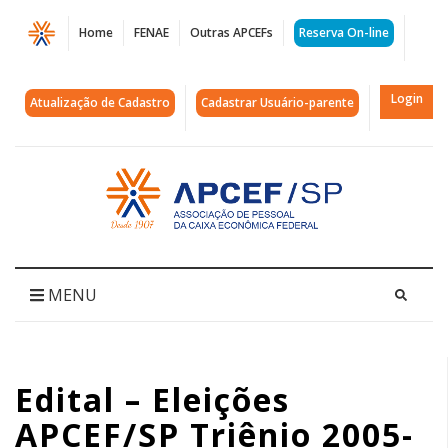
Página
Home
FENAE
Outras APCEFs
Reserva On-line
Edital
-
Login
Atualização de Cadastro
Cadastrar Usuário-parente
Eleições
APCEF/SP
Acessar
página
Triênio
inicial
2005-
2008
MENU
|
APCEF/SP
Edital – Eleições
APCEF/SP Triênio 2005-