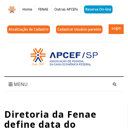
Página
Home
FENAE
Outras APCEFs
Reserva On-line
Diretoria
da
Login
Atualização de Cadastro
Cadastrar Usuário-parente
Fenae
define
Acessar
página
data
inicial
do
MúsicaFenae.
MENU
Veja
os
Diretoria da Fenae
demais
define data do
itens