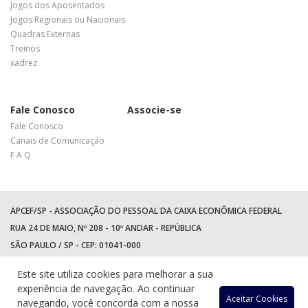
Jogos dos Aposentados
Jogos Regionais ou Nacionais
Quadras Externas
Treinos
xadrez
Fale Conosco
Associe-se
Fale Conosco
Canais de Comunicação
F A Q
APCEF/SP - ASSOCIAÇÃO DO PESSOAL DA CAIXA ECONÔMICA FEDERAL
RUA 24 DE MAIO, Nº 208 - 10º ANDAR - REPÚBLICA
SÃO PAULO / SP - CEP: 01041-000
TEL: +55 (11) 3017-8300
Este site utiliza cookies para melhorar a sua
WhatsApp:
(11) 94597-5758
experiência de navegação. Ao continuar
Acessar
Acessar
Acess
Ac
Aceitar Cookies
navegando, você concorda com a nossa