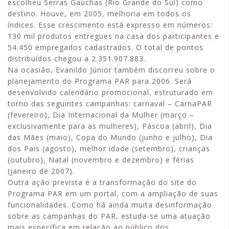
escolheu Serras Gaúchas (Rio Grande do Sul) como
destino. Houve, em 2005, melhoria em todos os
índices. Esse crescimento está expresso em números:
130 mil produtos entregues na casa dos participantes e
54.450 empregados cadastrados. O total de pontos
distribuídos chegou a 2.351.907.883.
Na ocasião, Evanildo Júnior também discorreu sobre o
planejamento do Programa PAR para 2006. Será
desenvolvido calendário promocional, estruturado em
torno das seguintes campanhas: carnaval – CarnaPAR
(fevereiro), Dia Internacional da Mulher (março –
exclusivamente para as mulheres), Páscoa (abril), Dia
das Mães (maio), Copa do Mundo (junho e julho), Dia
dos Pais (agosto), melhor idade (setembro), crianças
(outubro), Natal (novembro e dezembro) e férias
(janeiro de 2007).
Outra ação prevista é a transformação do site do
Programa PAR em um portal, com a ampliação de suas
funcionalidades. Como há ainda muita desinformação
sobre as campanhas do PAR, estuda-se uma atuação
mais específica em relação ao público dos