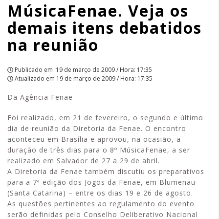
MúsicaFenae. Veja os
debatidos
demais itens debatidos
na
na reunião
reunião
|
Publicado em
19 de março de 2009 / Hora: 17:35
Atualizado em
19 de março de 2009 / Hora: 17:35
APCEF/SP
Da Agência Fenae
Foi realizado, em 21 de fevereiro, o segundo e último
dia de reunião da Diretoria da Fenae. O encontro
aconteceu em Brasília e aprovou, na ocasião, a
duração de três dias para o 8º MúsicaFenae, a ser
realizado em Salvador de 27 a 29 de abril.
A Diretoria da Fenae também discutiu os preparativos
para a 7ª edição dos Jogos da Fenae, em Blumenau
(Santa Catarina) – entre os dias 19 e 26 de agosto.
As questões pertinentes ao regulamento do evento
serão definidas pelo Conselho Deliberativo Nacional