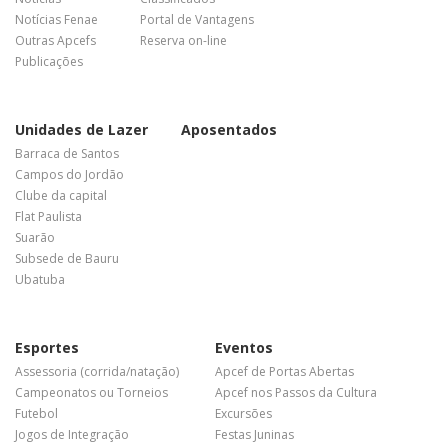
Notícias Fenae
Portal de Vantagens
Outras Apcefs
Reserva on-line
Publicações
Unidades de Lazer
Aposentados
Barraca de Santos
Campos do Jordão
Clube da capital
Flat Paulista
Suarão
Subsede de Bauru
Ubatuba
Esportes
Eventos
Assessoria (corrida/natação)
Apcef de Portas Abertas
Campeonatos ou Torneios
Apcef nos Passos da Cultura
Futebol
Excursões
Jogos de Integração
Festas Juninas