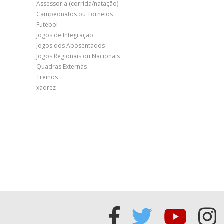
Assessoria (corrida/natação)
Campeonatos ou Torneios
Futebol
Jogos de Integração
Jogos dos Aposentados
Jogos Regionais ou Nacionais
Quadras Externas
Treinos
xadrez
Acessar
Acessar
Acess
Ac