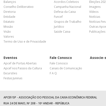
Balanços
Acordos Coletivos
Eleições 20
Conselho Deliberativo
Campanha Nacional
Imagens
Diretoria
Defesa da Caixa
Vídeos
Entidade
Funcef
Notícias
Estatuto
Grupos de Trabalho
Notícias Fe
Missão
Jurídico
Outras Apce
Visão
Saúde Caixa
Publicações
Valores
Termo de Uso e de Privacidade
Eventos
Fale Conosco
Associe-
Apcef de Portas Abertas
Fale Conosco
Apcef nos Passos da Cultura
Canais de Comunicação
Excursões
F A Q
Festas Juninas
APCEF/SP - ASSOCIAÇÃO DO PESSOAL DA CAIXA ECONÔMICA FEDERAL
RUA 24 DE MAIO, Nº 208 - 10º ANDAR - REPÚBLICA