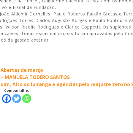
sidente da Funcef, Guilherme Lacerda, a lista com os nome
ivo e Fiscal da Fundação.
João Aldemir Dornelles, Paulo Roberto Paixão Bretas e Tarc
rigues Torres, Carlos Augusto Borges e Paulo Fontoura Va
, Wilson Risolia Rodrigues e Clarice Coppetti. Os suplentes
Gonçalves. Todas essas indicações foram aprovadas pelo Co
os da gestão anterior.
s Abertas de março
dim – MANUELA TODERO SANTOS
im, Alto do Ipiranga e agências pelo reajuste zero no 
Compartilhe: