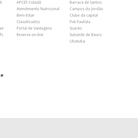
26
APCEF Cidadã
Barraca de Santos
Atendimento Nutricional
Campos do Jordão
Bem-Estar
Clube da capital
Classificados
Flat Paulista
nae
Portal de Vantagens
Suarão
fs
Reserva on-line
Subsede de Bauru
Ubatuba
se