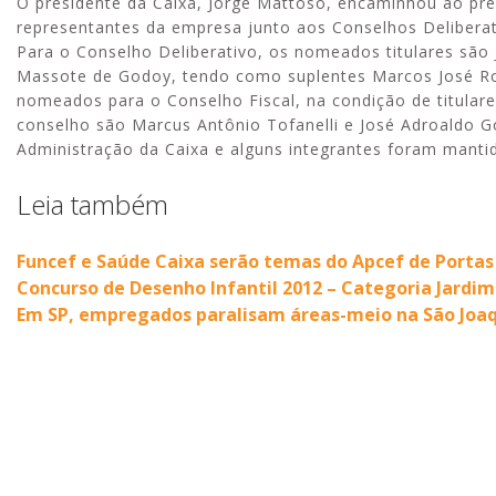
O presidente da Caixa, Jorge Mattoso, encaminhou ao pre
representantes da empresa junto aos Conselhos Deliberat
Para o Conselho Deliberativo, os nomeados titulares são 
Massote de Godoy, tendo como suplentes Marcos José Rod
nomeados para o Conselho Fiscal, na condição de titulares
conselho são Marcus Antônio Tofanelli e José Adroaldo 
Administração da Caixa e alguns integrantes foram mantid
Leia também
Funcef e Saúde Caixa serão temas do Apcef de Porta
Concurso de Desenho Infantil 2012 – Categoria Jar
Em SP, empregados paralisam áreas-meio na São Joaqu