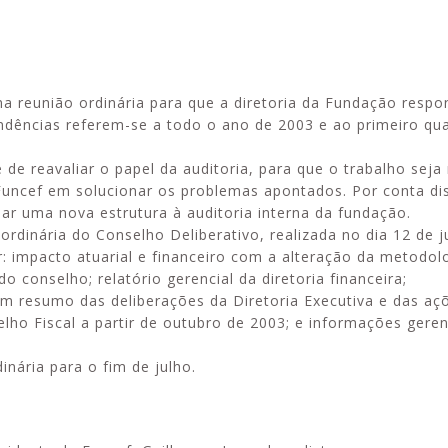
a reunião ordinária para que a diretoria da Fundação respo
Alerta: golpi
Aproveite a parceria da Apcef
endências referem-se a todo o ano de 2003 e ao primeiro qu
WhatsApp e e
com o Sesi e invista em saúde
enviar falsa
e momentos de lazer!
e reavaliar o papel da auditoria, para que o trabalho seja 
sobre process
Funcef em solucionar os problemas apontados. Por conta di
ar uma nova estrutura à auditoria interna da fundação.
rdinária do Conselho Deliberativo, realizada no dia 12 de j
: impacto atuarial e financeiro com a alteração da metodol
o conselho; relatório gerencial da diretoria financeira;
resumo das deliberações da Diretoria Executiva e das aç
lho Fiscal a partir de outubro de 2003; e informações geren
nária para o fim de julho.