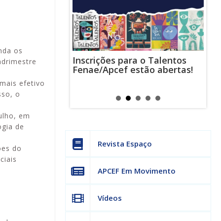
nda os
Inscrições para o Talentos
stas usam
Cha
adrimestre
Fenae/Apcef estão abertas!
-mail para
ind
s mensagens
man
mais efetivo
os judiciais
can
sso, o
ulho, em
ogia de
Revista Espaço
ões do
ciais
APCEF Em Movimento
Vídeos