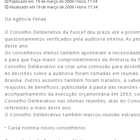
Publicado em
19 de março de 2009 / Hora: 17:34
Atualizado em
19 de março de 2009 / Hora: 17:34
|
Da Agência Fenae
APCEF/SP
O Conselho Deliberativo da Funcef deu prazo até a próxim
questionamentos verificados pela auditoria interna. As p
deste ano.
Os conselheiros eleitos também apontaram a necessidade d
e para que haja maior comprometimento da diretoria da 
Conselho Deliberativo irá criar uma comissão para desenh
As decisões sobre a auditoria foram tomadas em reunião o
Brasília. Outros assuntos também foram tratados, a saber
reajustes de benefícios; publicidade à pauta das reuniões d
acompanhamento da execução orçamentária em 2003, com 
Conselho Deliberativo nas últimas reuniões; atas do Conse
referentes a maio deste ano.
O Conselho Deliberativo também marcou reunião extraordi
• Caixa nomeia novos conselheiros