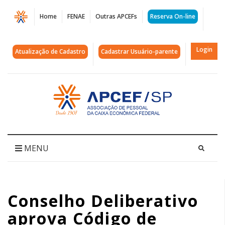
Página
Home
FENAE
Outras APCEFs
Reserva On-line
Conselho
Deliberativo
Login
Atualização de Cadastro
Cadastrar Usuário-parente
aprova
Código
Acessar
página
de
inicial
Conduta
para
MENU
a
Funcef
Conselho Deliberativo
|
aprova Código de
APCEF/SP