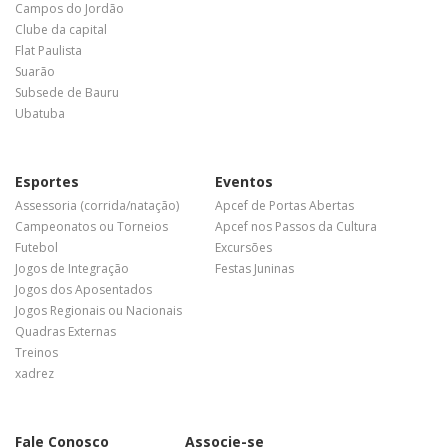
Campos do Jordão
Clube da capital
Flat Paulista
Suarão
Subsede de Bauru
Ubatuba
Esportes
Eventos
Assessoria (corrida/natação)
Apcef de Portas Abertas
Campeonatos ou Torneios
Apcef nos Passos da Cultura
Futebol
Excursões
Jogos de Integração
Festas Juninas
Jogos dos Aposentados
Jogos Regionais ou Nacionais
Quadras Externas
Treinos
xadrez
Fale Conosco
Associe-se