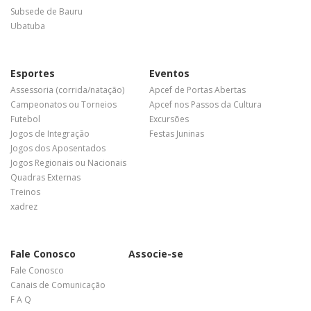
Subsede de Bauru
Ubatuba
Esportes
Eventos
Assessoria (corrida/natação)
Apcef de Portas Abertas
Campeonatos ou Torneios
Apcef nos Passos da Cultura
Futebol
Excursões
Jogos de Integração
Festas Juninas
Jogos dos Aposentados
Jogos Regionais ou Nacionais
Quadras Externas
Treinos
xadrez
Fale Conosco
Associe-se
Fale Conosco
Canais de Comunicação
F A Q