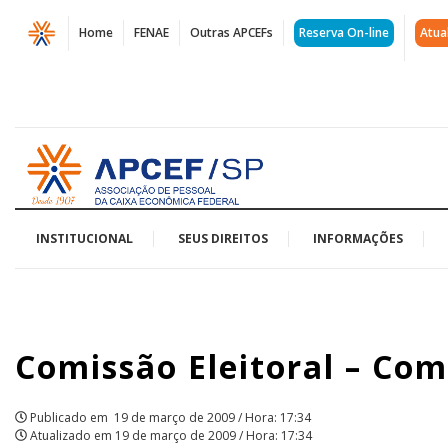
Página
Home
FENAE
Outras APCEFs
Reserva On-line
Atua
Comissão
Eleitoral
-
Acessar
Comunicado
página
inicial
01
-
INSTITUCIONAL
SEUS DIREITOS
INFORMAÇÕES
17/3/2005
|
Comissão Eleitoral – Com
APCEF/SP
Publicado em
19 de março de 2009 / Hora: 17:34
Atualizado em
19 de março de 2009 / Hora: 17:34