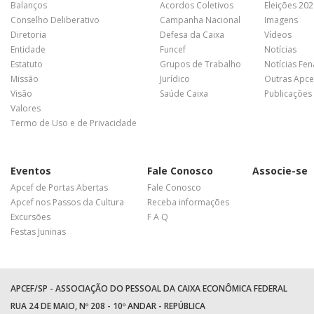
Balanços
Acordos Coletivos
Eleições 20
Conselho Deliberativo
Campanha Nacional
Imagens
Diretoria
Defesa da Caixa
Vídeos
Entidade
Funcef
Notícias
Estatuto
Grupos de Trabalho
Notícias Fe
Missão
Jurídico
Outras Apce
Visão
Saúde Caixa
Publicações
Valores
Termo de Uso e de Privacidade
Eventos
Fale Conosco
Associe-se
Apcef de Portas Abertas
Fale Conosco
Apcef nos Passos da Cultura
Receba informações
Excursões
F A Q
Festas Juninas
APCEF/SP - ASSOCIAÇÃO DO PESSOAL DA CAIXA ECONÔMICA FEDERAL
RUA 24 DE MAIO, Nº 208 - 10º ANDAR - REPÚBLICA