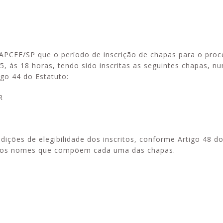
APCEF/SP que o período de inscrição de chapas para o pro
Esporte em movimento:
Alerta: golpi
5, às 18 horas, tendo sido inscritas as seguintes chapas, n
confira os treinos esportivos
WhatsApp e e
igo 44 do Estatuto:
oferecidos pela Apcef/SP
enviar falsa
sobre process
R
ções de elegibilidade dos inscritos, conforme Artigo 48 do
os os nomes que compõem cada uma das chapas.