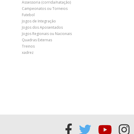
Assessoria (corrida/natação)
Campeonatos ou Torneios
Futebol
Jogos de Integração
Jogos dos Aposentados
Jogos Regionais ou Nacionais
Quadras Externas
Treinos
xadrez
Acessar
Acessar
Acess
Ac