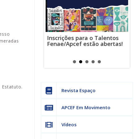
cesso
Inscrições para o Talentos
stas usam
Cha
umeradas
Fenae/Apcef estão abertas!
-mail para
ind
s mensagens
man
os judiciais
can
 Estatuto.
Revista Espaço
APCEF Em Movimento
Vídeos