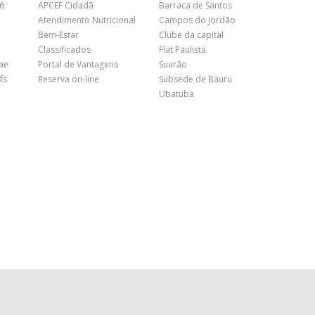
26
APCEF Cidadã
Barraca de Santos
Atendimento Nutricional
Campos do Jordão
Bem-Estar
Clube da capital
Classificados
Flat Paulista
nae
Portal de Vantagens
Suarão
fs
Reserva on-line
Subsede de Bauru
Ubatuba