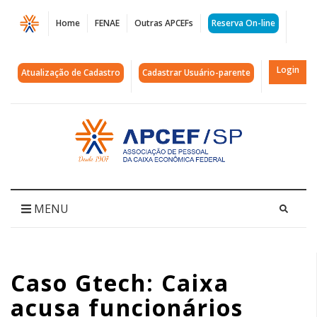
Página
Home
FENAE
Outras APCEFs
Reserva On-line
Caso
Gtech:
Login
Atualização de Cadastro
Cadastrar Usuário-parente
Caixa
acusa
Acessar
página
funcionários
inicial
|
APCEF/SP
MENU
Caso Gtech: Caixa
acusa funcionários