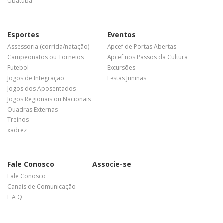
Ubatuba
Esportes
Eventos
Assessoria (corrida/natação)
Apcef de Portas Abertas
Campeonatos ou Torneios
Apcef nos Passos da Cultura
Futebol
Excursões
Jogos de Integração
Festas Juninas
Jogos dos Aposentados
Jogos Regionais ou Nacionais
Quadras Externas
Treinos
xadrez
Fale Conosco
Associe-se
Fale Conosco
Canais de Comunicação
F A Q