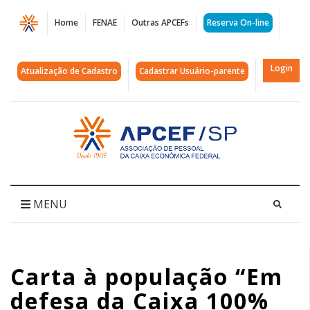
Página
Home
FENAE
Outras APCEFs
Reserva On-line
Carta
à
Login
Atualização de Cadastro
Cadastrar Usuário-parente
população
"Em
Acessar
página
defesa
inicial
da
Caixa
MENU
100%
pública"
Carta à população “Em
|
defesa da Caixa 100%
APCEF/SP