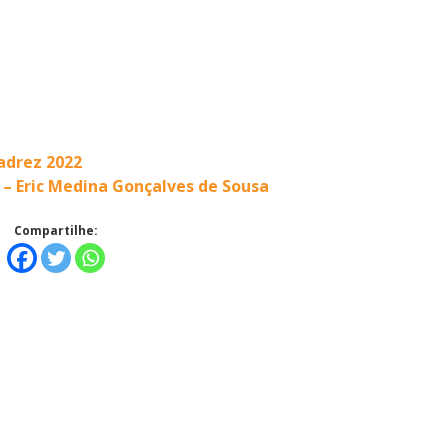
Alerta: golpi
Aproveite a parceria da Apcef
WhatsApp e e
com o Sesi e invista em saúde
enviar falsa
e momentos de lazer!
adrez 2022
sobre process
 – Eric Medina Gonçalves de Sousa
Compartilhe: