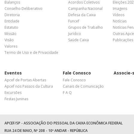
Balanços
Acordos Coletivos
Eleições 20
Conselho Deliberativo
Campanha Nacional
Imagens
Diretoria
Defesa da Caixa
Vídeos
Entidade
Funcef
Notícias
Estatuto
Grupos de Trabalho
Notícias Fe
Missão
Jurídico
Outras Apce
Visão
Saúde Caixa
Publicações
Valores
Termo de Uso e de Privacidade
Eventos
Fale Conosco
Associe-
Apcef de Portas Abertas
Fale Conosco
Apcef nos Passos da Cultura
Canais de Comunicação
Excursões
F A Q
Festas Juninas
APCEF/SP - ASSOCIAÇÃO DO PESSOAL DA CAIXA ECONÔMICA FEDERAL
RUA 24 DE MAIO, Nº 208 - 10º ANDAR - REPÚBLICA