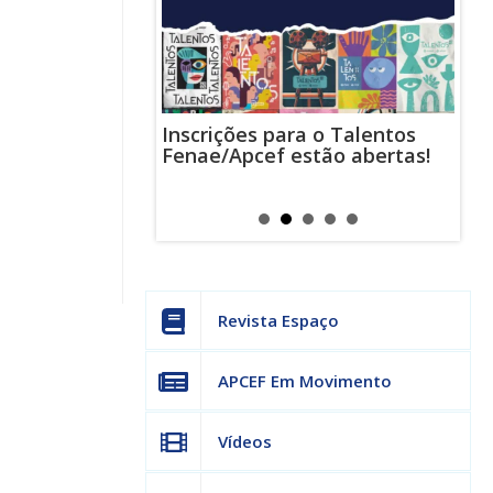
Inscrições para o Talentos
stas usam
Cha
Fenae/Apcef estão abertas!
-mail para
ind
s mensagens
man
os judiciais
can
Revista Espaço
APCEF Em Movimento
Vídeos