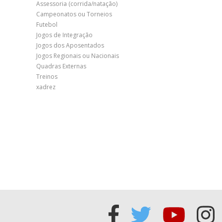
Assessoria (corrida/natação)
Campeonatos ou Torneios
Futebol
Jogos de Integração
Jogos dos Aposentados
Jogos Regionais ou Nacionais
Quadras Externas
Treinos
xadrez
Acessar
Acessar
Acess
Ac