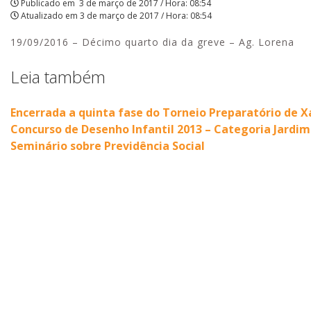
Publicado em
3 de março de 2017 / Hora: 08:54
Atualizado em
3 de março de 2017 / Hora: 08:54
-
19/09/2016 – Décimo quarto dia da greve – Ag. Lorena
Ag.
Lorena
Leia também
|
Encerrada a quinta fase do Torneio Preparatório de X
APCEF/SP
Concurso de Desenho Infantil 2013 – Categoria Jardim
Seminário sobre Previdência Social