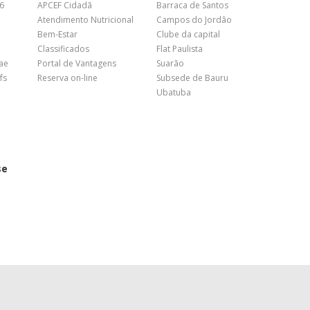
26
APCEF Cidadã
Barraca de Santos
Atendimento Nutricional
Campos do Jordão
Bem-Estar
Clube da capital
Classificados
Flat Paulista
nae
Portal de Vantagens
Suarão
fs
Reserva on-line
Subsede de Bauru
Ubatuba
se