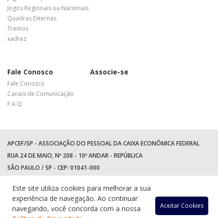
Jogos Regionais ou Nacionais
Quadras Externas
Treinos
xadrez
Fale Conosco
Associe-se
Fale Conosco
Canais de Comunicação
F A Q
APCEF/SP - ASSOCIAÇÃO DO PESSOAL DA CAIXA ECONÔMICA FEDERAL
RUA 24 DE MAIO, Nº 208 - 10º ANDAR - REPÚBLICA
SÃO PAULO / SP - CEP: 01041-000
TEL: +55 (11) 3017-8300
Este site utiliza cookies para melhorar a sua
WhatsApp:
(11) 94597-5758
experiência de navegação. Ao continuar
Acessar
Acessar
Acess
Ac
Aceitar Cookies
navegando, você concorda com a nossa