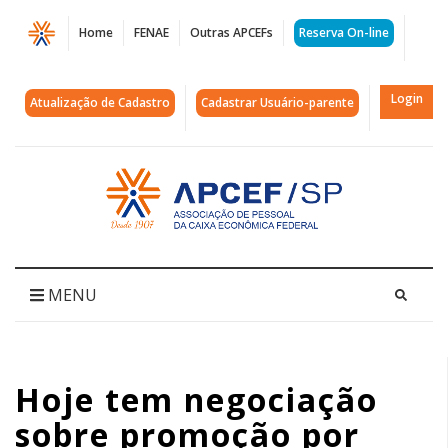
Página
Home
FENAE
Outras APCEFs
Reserva On-line
Hoje
tem
Login
Atualização de Cadastro
Cadastrar Usuário-parente
negociação
sobre
Acessar
página
promoção
inicial
por
mérito
MENU
|
APCEF/SP
Hoje tem negociação
sobre promoção por