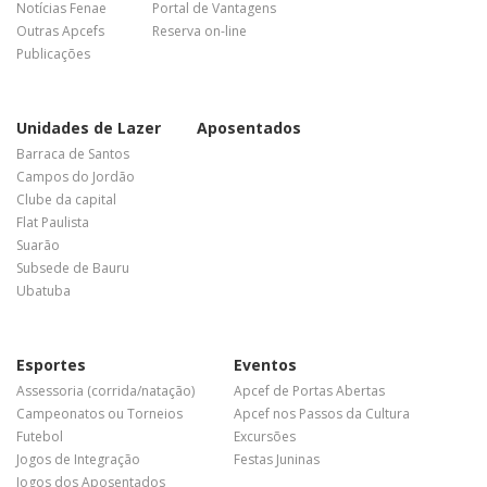
Notícias Fenae
Portal de Vantagens
Outras Apcefs
Reserva on-line
Publicações
Unidades de Lazer
Aposentados
Barraca de Santos
Campos do Jordão
Clube da capital
Flat Paulista
Suarão
Subsede de Bauru
Ubatuba
Esportes
Eventos
Assessoria (corrida/natação)
Apcef de Portas Abertas
Campeonatos ou Torneios
Apcef nos Passos da Cultura
Futebol
Excursões
Jogos de Integração
Festas Juninas
Jogos dos Aposentados