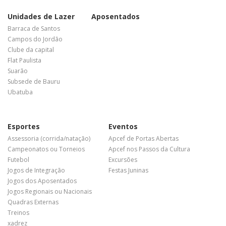
Unidades de Lazer
Aposentados
Barraca de Santos
Campos do Jordão
Clube da capital
Flat Paulista
Suarão
Subsede de Bauru
Ubatuba
Esportes
Eventos
Assessoria (corrida/natação)
Apcef de Portas Abertas
Campeonatos ou Torneios
Apcef nos Passos da Cultura
Futebol
Excursões
Jogos de Integração
Festas Juninas
Jogos dos Aposentados
Jogos Regionais ou Nacionais
Quadras Externas
Treinos
xadrez