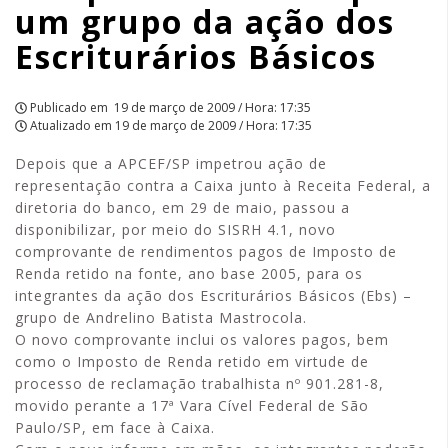
um grupo da ação dos
dos
Escriturários Básicos
Escriturários
Básicos
Publicado em
19 de março de 2009 / Hora: 17:35
Atualizado em
19 de março de 2009 / Hora: 17:35
|
Depois que a APCEF/SP impetrou ação de
APCEF/SP
representação contra a Caixa junto à Receita Federal, a
diretoria do banco, em 29 de maio, passou a
disponibilizar, por meio do SISRH 4.1, novo
comprovante de rendimentos pagos de Imposto de
Renda retido na fonte, ano base 2005, para os
integrantes da ação dos Escriturários Básicos (Ebs) –
grupo de Andrelino Batista Mastrocola.
O novo comprovante inclui os valores pagos, bem
como o Imposto de Renda retido em virtude de
processo de reclamação trabalhista nº 901.281-8,
movido perante a 17ª Vara Cível Federal de São
Paulo/SP, em face à Caixa.