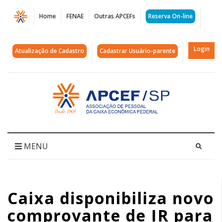
Página
Home
FENAE
Outras APCEFs
Reserva On-line
Caixa
disponibiliza
Login
Atualização de Cadastro
Cadastrar Usuário-parente
novo
comprovante
Acessar
página
de
inicial
IR
para
MENU
um
grupo
Caixa disponibiliza novo
da
comprovante de IR para
ação