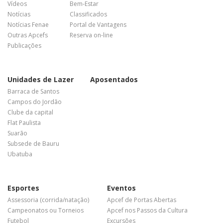
Vídeos
Bem-Estar
Notícias
Classificados
Notícias Fenae
Portal de Vantagens
Outras Apcefs
Reserva on-line
Publicações
Unidades de Lazer
Aposentados
Barraca de Santos
Campos do Jordão
Clube da capital
Flat Paulista
Suarão
Subsede de Bauru
Ubatuba
Esportes
Eventos
Assessoria (corrida/natação)
Apcef de Portas Abertas
Campeonatos ou Torneios
Apcef nos Passos da Cultura
Futebol
Excursões