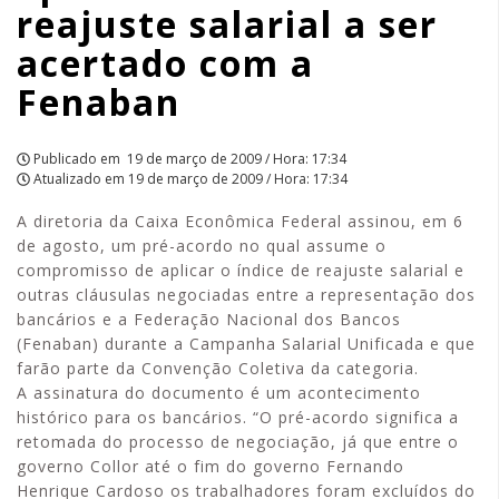
reajuste salarial a ser
ser
acertado com a
acertado
Fenaban
com
a
Publicado em
19 de março de 2009 / Hora: 17:34
Atualizado em
19 de março de 2009 / Hora: 17:34
Fenaban
A diretoria da Caixa Econômica Federal assinou, em 6
|
de agosto, um pré-acordo no qual assume o
compromisso de aplicar o índice de reajuste salarial e
APCEF/SP
outras cláusulas negociadas entre a representação dos
bancários e a Federação Nacional dos Bancos
(Fenaban) durante a Campanha Salarial Unificada e que
farão parte da Convenção Coletiva da categoria.
A assinatura do documento é um acontecimento
histórico para os bancários. “O pré-acordo significa a
retomada do processo de negociação, já que entre o
governo Collor até o fim do governo Fernando
Henrique Cardoso os trabalhadores foram excluídos do