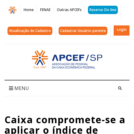
Página
Home
FENAE
Outras APCEFs
Reserva On-line
Caixa
compromete-
Login
Atualização de Cadastro
Cadastrar Usuário-parente
se
a
Acessar
página
aplicar
inicial
o
índice
MENU
de
reajuste
Caixa compromete-se a
salarial
aplicar o índice de
a