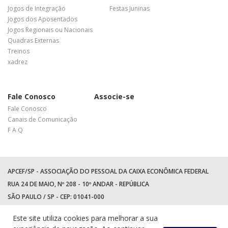
Jogos de Integração
Festas Juninas
Jogos dos Aposentados
Jogos Regionais ou Nacionais
Quadras Externas
Treinos
xadrez
Fale Conosco
Associe-se
Fale Conosco
Canais de Comunicação
F A Q
APCEF/SP - ASSOCIAÇÃO DO PESSOAL DA CAIXA ECONÔMICA FEDERAL
RUA 24 DE MAIO, Nº 208 - 10º ANDAR - REPÚBLICA
SÃO PAULO / SP - CEP: 01041-000
TEL: +55 (11) 3017-8300
Este site utiliza cookies para melhorar a sua
WhatsApp:
(11) 94597-5758