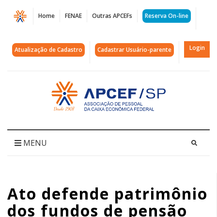
Página
Home
FENAE
Outras APCEFs
Reserva On-line
Ato
defende
Login
Atualização de Cadastro
Cadastrar Usuário-parente
patrimônio
dos
Acessar
página
fundos
inicial
de
pensão
MENU
|
APCEF/SP
Ato defende patrimônio
dos fundos de pensão