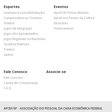
Esportes
Eventos
Assessoria (corrida/natação)
Apcef de Portas Abertas
Campeonatos ou Torneios
Apcef nos Passos da Cultura
Futebol
Excursões
Jogos de Integração
Festas Juninas
Jogos dos Aposentados
Jogos Regionais ou Nacionais
Quadras Externas
Treinos
xadrez
Fale Conosco
Associe-se
Fale Conosco
Canais de Comunicação
F A Q
APCEF/SP - ASSOCIAÇÃO DO PESSOAL DA CAIXA ECONÔMICA FEDERAL