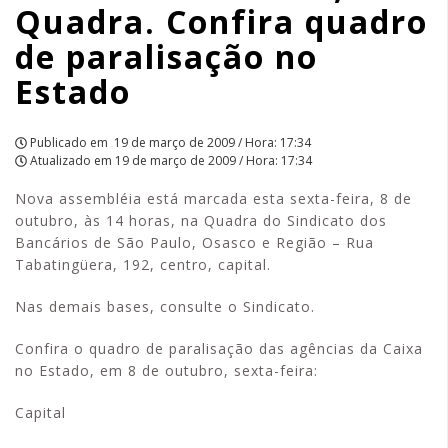
Quadra. Confira quadro
quadro
de paralisação no
de
Estado
paralisação
no
Publicado em
19 de março de 2009 / Hora: 17:34
Atualizado em
19 de março de 2009 / Hora: 17:34
Estado
Nova assembléia está marcada esta sexta-feira, 8 de
|
outubro, às 14 horas, na Quadra do Sindicato dos
Bancários de São Paulo, Osasco e Região – Rua
APCEF/SP
Tabatingüera, 192, centro, capital.
Nas demais bases, consulte o Sindicato.
Confira o quadro de paralisação das agências da Caixa
no Estado, em 8 de outubro, sexta-feira:
Capital