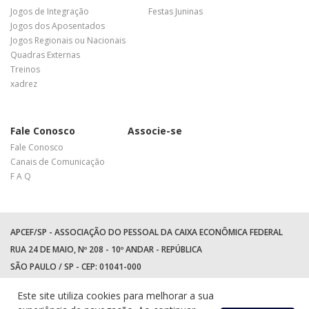
Jogos de Integração
Festas Juninas
Jogos dos Aposentados
Jogos Regionais ou Nacionais
Quadras Externas
Treinos
xadrez
Fale Conosco
Associe-se
Fale Conosco
Canais de Comunicação
F A Q
APCEF/SP - ASSOCIAÇÃO DO PESSOAL DA CAIXA ECONÔMICA FEDERAL
RUA 24 DE MAIO, Nº 208 - 10º ANDAR - REPÚBLICA
SÃO PAULO / SP - CEP: 01041-000
TEL: +55 (11) 3017-8300
Este site utiliza cookies para melhorar a sua
WhatsApp:
(11) 94597-5758