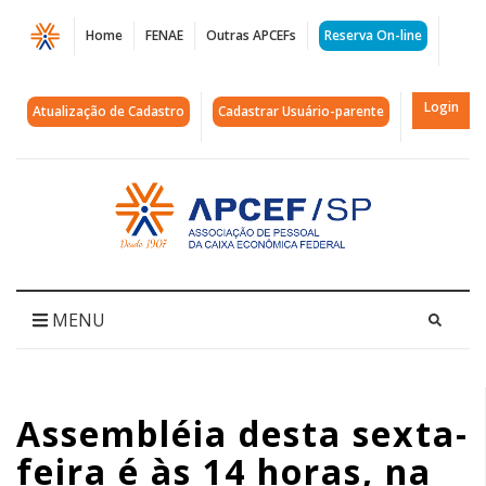
Página
Home
FENAE
Outras APCEFs
Reserva On-line
Assembléia
desta
Login
Atualização de Cadastro
Cadastrar Usuário-parente
sexta-
feira
Acessar
página
é
inicial
às
14
MENU
horas,
na
Assembléia desta sexta-
Quadra.
feira é às 14 horas, na
Confira