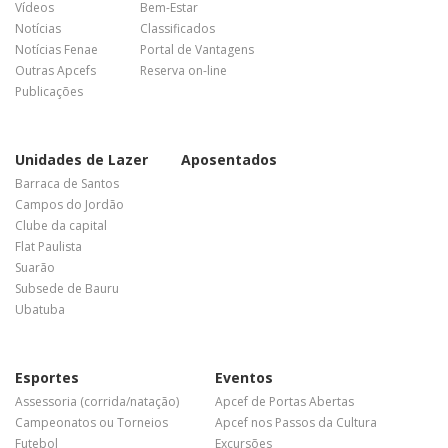
Vídeos
Bem-Estar
Notícias
Classificados
Notícias Fenae
Portal de Vantagens
Outras Apcefs
Reserva on-line
Publicações
Unidades de Lazer
Aposentados
Barraca de Santos
Campos do Jordão
Clube da capital
Flat Paulista
Suarão
Subsede de Bauru
Ubatuba
Esportes
Eventos
Assessoria (corrida/natação)
Apcef de Portas Abertas
Campeonatos ou Torneios
Apcef nos Passos da Cultura
Futebol
Excursões