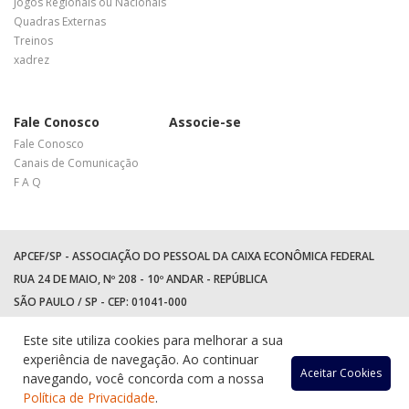
Jogos Regionais ou Nacionais
Quadras Externas
Treinos
xadrez
Fale Conosco
Associe-se
Fale Conosco
Canais de Comunicação
F A Q
APCEF/SP - ASSOCIAÇÃO DO PESSOAL DA CAIXA ECONÔMICA FEDERAL
RUA 24 DE MAIO, Nº 208 - 10º ANDAR - REPÚBLICA
SÃO PAULO / SP - CEP: 01041-000
TEL: +55 (11) 3017-8300
Este site utiliza cookies para melhorar a sua
WhatsApp:
(11) 94597-5758
experiência de navegação. Ao continuar
Acessar
Acessar
Acess
Ac
Aceitar Cookies
navegando, você concorda com a nossa
Política de Privacidade
.