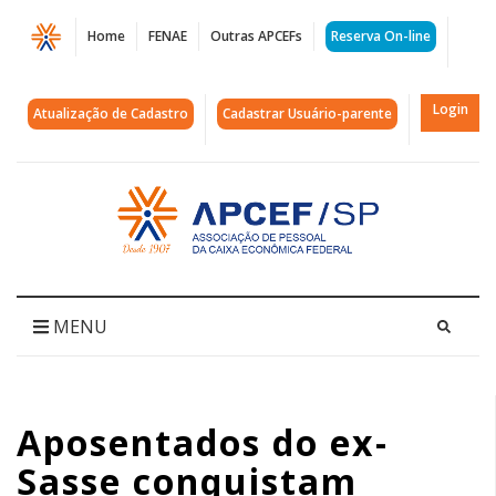
Página
Home
FENAE
Outras APCEFs
Reserva On-line
Aposentados
do
Login
Atualização de Cadastro
Cadastrar Usuário-parente
ex-
Sasse
Acessar
página
conquistam
inicial
vitória
|
MENU
APCEF/SP
Aposentados do ex-
Sasse conquistam