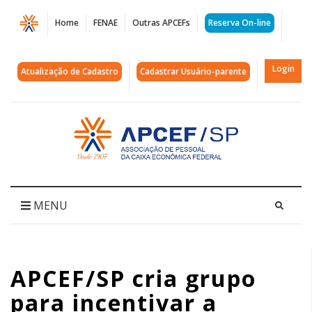
Página
Home
FENAE
Outras APCEFs
Reserva On-line
APCEF/SP
cria
Login
Atualização de Cadastro
Cadastrar Usuário-parente
grupo
para
Acessar
página
incentivar
inicial
a
responsabilidade
MENU
social
|
APCEF/SP cria grupo
APCEF/SP
para incentivar a