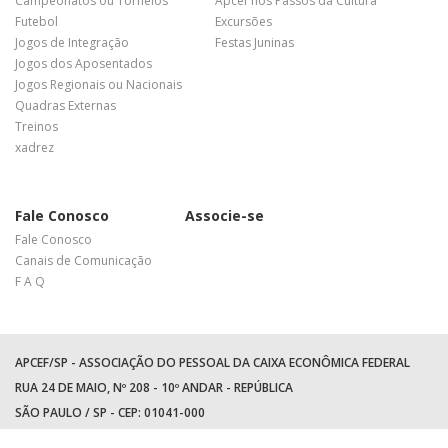
Campeonatos ou Torneios
Apcef nos Passos da Cultura
Futebol
Excursões
Jogos de Integração
Festas Juninas
Jogos dos Aposentados
Jogos Regionais ou Nacionais
Quadras Externas
Treinos
xadrez
Fale Conosco
Associe-se
Fale Conosco
Canais de Comunicação
F A Q
APCEF/SP - ASSOCIAÇÃO DO PESSOAL DA CAIXA ECONÔMICA FEDERAL
RUA 24 DE MAIO, Nº 208 - 10º ANDAR - REPÚBLICA
SÃO PAULO / SP - CEP: 01041-000
TEL: +55 (11) 3017-8300