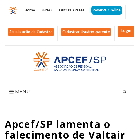
Página
Home
FENAE
Outras APCEFs
Reserva On-line
Apcef/SP
lamenta
Login
Atualização de Cadastro
Cadastrar Usuário-parente
o
falecimento
Acessar
página
de
inicial
Valtair
Rosaboni,
MENU
membro
do
Apcef/SP lamenta o
Conselho
falecimento de Valtair
Deliberativo