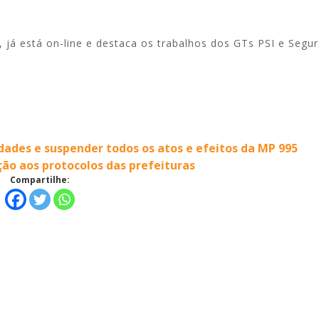
já está on-line e destaca os trabalhos dos GTs PSI e Segu
Alerta: golpi
Aproveite a parceria da Apcef
WhatsApp e e
com o Sesi e invista em saúde
enviar falsa
e momentos de lazer!
sobre process
dades e suspender todos os atos e efeitos da MP 995
ão aos protocolos das prefeituras
Compartilhe: