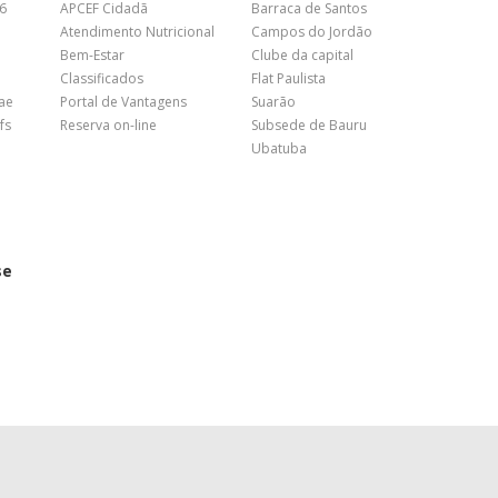
26
APCEF Cidadã
Barraca de Santos
Atendimento Nutricional
Campos do Jordão
Bem-Estar
Clube da capital
Classificados
Flat Paulista
nae
Portal de Vantagens
Suarão
fs
Reserva on-line
Subsede de Bauru
Ubatuba
se