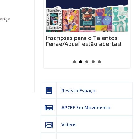
rança
Inscrições para o Talentos
stas usam
Cha
Fenae/Apcef estão abertas!
-mail para
ind
s mensagens
man
os judiciais
can
Revista Espaço
APCEF Em Movimento
Vídeos