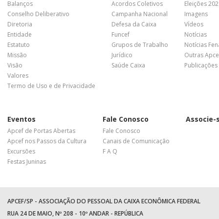
Balanços
Acordos Coletivos
Eleições 20
Conselho Deliberativo
Campanha Nacional
Imagens
Diretoria
Defesa da Caixa
Vídeos
Entidade
Funcef
Notícias
Estatuto
Grupos de Trabalho
Notícias Fe
Missão
Jurídico
Outras Apce
Visão
Saúde Caixa
Publicações
Valores
Termo de Uso e de Privacidade
Eventos
Fale Conosco
Associe-
Apcef de Portas Abertas
Fale Conosco
Apcef nos Passos da Cultura
Canais de Comunicação
Excursões
F A Q
Festas Juninas
APCEF/SP - ASSOCIAÇÃO DO PESSOAL DA CAIXA ECONÔMICA FEDERAL
RUA 24 DE MAIO, Nº 208 - 10º ANDAR - REPÚBLICA