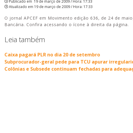
Publicado em
19 de março de 2009 / Hora: 17:33
Atualizado em
19 de março de 2009 / Hora: 17:33
on-
O jornal APCEF em Movimento edição 636, de 24 de maio, 
line
Bancária. Confira acessando o ícone à direita da página.
|
Leia também
APCEF/SP
Caixa pagará PLR no dia 20 de setembro
Subprocurador-geral pede para TCU apurar irregulari
Colônias e Subsede continuam fechadas para adequaç