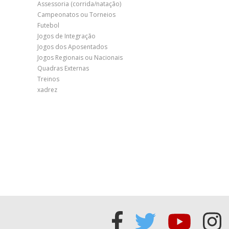
Assessoria (corrida/natação)
Campeonatos ou Torneios
Futebol
Jogos de Integração
Jogos dos Aposentados
Jogos Regionais ou Nacionais
Quadras Externas
Treinos
xadrez
Acessar
Acessar
Acess
Ac