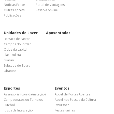
Notícias Fenae
Portal de Vantagens
Outras Apcefs
Reserva on-line
Publicações
Unidades de Lazer
Aposentados
Barraca de Santos
Campos do Jordão
Clube da capital
Flat Paulista
Suarão
Subsede de Bauru
Ubatuba
Esportes
Eventos
Assessoria (corrida/natação)
Apcef de Portas Abertas
Campeonatos ou Torneios
Apcef nos Passos da Cultura
Futebol
Excursões
Jogos de Integração
Festas Juninas