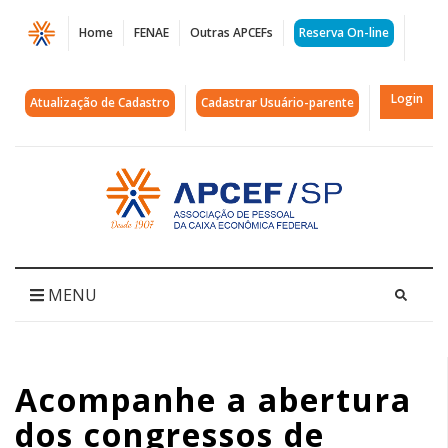
Página
Home
FENAE
Outras APCEFs
Reserva On-line
Acompanhe
a
Login
Atualização de Cadastro
Cadastrar Usuário-parente
abertura
dos
Acessar
página
congressos
inicial
de
trabalhadores
MENU
de
bancos
Acompanhe a abertura
públicos
dos congressos de
|