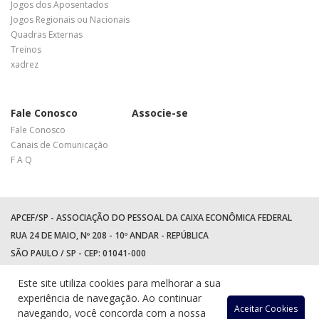
Jogos dos Aposentados
Jogos Regionais ou Nacionais
Quadras Externas
Treinos
xadrez
Fale Conosco
Associe-se
Fale Conosco
Canais de Comunicação
F A Q
APCEF/SP - ASSOCIAÇÃO DO PESSOAL DA CAIXA ECONÔMICA FEDERAL
RUA 24 DE MAIO, Nº 208 - 10º ANDAR - REPÚBLICA
SÃO PAULO / SP - CEP: 01041-000
TEL: +55 (11) 3017-8300
Este site utiliza cookies para melhorar a sua
WhatsApp:
(11) 94597-5758
experiência de navegação. Ao continuar
Acessar
Acessar
Acess
Ac
Aceitar Cookies
navegando, você concorda com a nossa