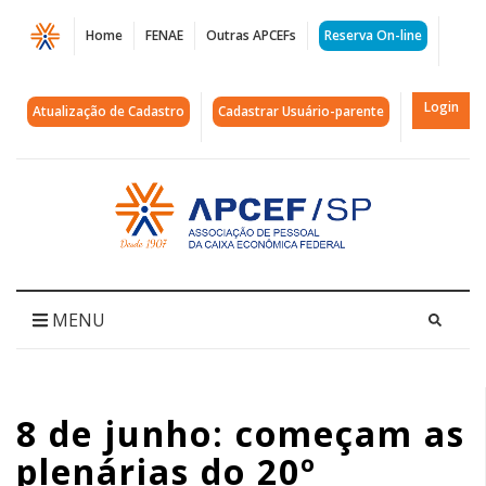
Página
Home
FENAE
Outras APCEFs
Reserva On-line
8
de
Login
Atualização de Cadastro
Cadastrar Usuário-parente
junho:
começam
Acessar
página
as
inicial
plenárias
do
MENU
20º
Conecef
8 de junho: começam as
|
plenárias do 20º
APCEF/SP