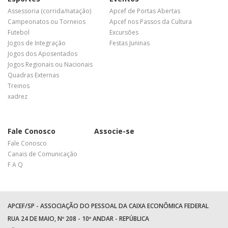
Assessoria (corrida/natação)
Apcef de Portas Abertas
Campeonatos ou Torneios
Apcef nos Passos da Cultura
Futebol
Excursões
Jogos de Integração
Festas Juninas
Jogos dos Aposentados
Jogos Regionais ou Nacionais
Quadras Externas
Treinos
xadrez
Fale Conosco
Associe-se
Fale Conosco
Canais de Comunicação
F A Q
APCEF/SP - ASSOCIAÇÃO DO PESSOAL DA CAIXA ECONÔMICA FEDERAL
RUA 24 DE MAIO, Nº 208 - 10º ANDAR - REPÚBLICA