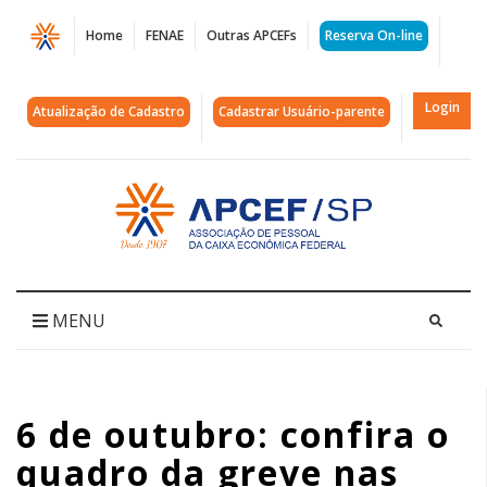
Página
Home
FENAE
Outras APCEFs
Reserva On-line
6
de
Login
Atualização de Cadastro
Cadastrar Usuário-parente
outubro:
confira
Acessar
página
o
inicial
quadro
da
MENU
greve
nas
6 de outubro: confira o
unidades
quadro da greve nas
da