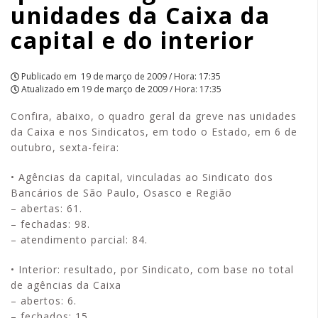
unidades da Caixa da
Caixa
capital e do interior
da
capital
Publicado em
19 de março de 2009 / Hora: 17:35
Atualizado em
19 de março de 2009 / Hora: 17:35
e
Confira, abaixo, o quadro geral da greve nas unidades
do
da Caixa e nos Sindicatos, em todo o Estado, em 6 de
outubro, sexta-feira:
interior
• Agências da capital, vinculadas ao Sindicato dos
|
Bancários de São Paulo, Osasco e Região
– abertas: 61.
APCEF/SP
– fechadas: 98.
– atendimento parcial: 84.
• Interior: resultado, por Sindicato, com base no total
de agências da Caixa
– abertos: 6.
– fechados: 15.