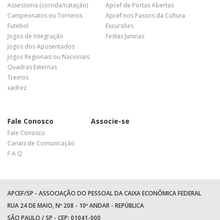
Assessoria (corrida/natação)
Apcef de Portas Abertas
Campeonatos ou Torneios
Apcef nos Passos da Cultura
Futebol
Excursões
Jogos de Integração
Festas Juninas
Jogos dos Aposentados
Jogos Regionais ou Nacionais
Quadras Externas
Treinos
xadrez
Fale Conosco
Associe-se
Fale Conosco
Canais de Comunicação
F A Q
APCEF/SP - ASSOCIAÇÃO DO PESSOAL DA CAIXA ECONÔMICA FEDERAL
RUA 24 DE MAIO, Nº 208 - 10º ANDAR - REPÚBLICA
SÃO PAULO / SP - CEP: 01041-000