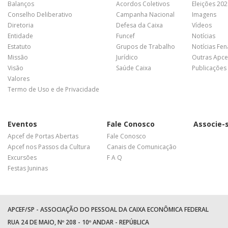
Balanços
Acordos Coletivos
Eleições 20
Conselho Deliberativo
Campanha Nacional
Imagens
Diretoria
Defesa da Caixa
Vídeos
Entidade
Funcef
Notícias
Estatuto
Grupos de Trabalho
Notícias Fe
Missão
Jurídico
Outras Apce
Visão
Saúde Caixa
Publicações
Valores
Termo de Uso e de Privacidade
Eventos
Fale Conosco
Associe-
Apcef de Portas Abertas
Fale Conosco
Apcef nos Passos da Cultura
Canais de Comunicação
Excursões
F A Q
Festas Juninas
APCEF/SP - ASSOCIAÇÃO DO PESSOAL DA CAIXA ECONÔMICA FEDERAL
RUA 24 DE MAIO, Nº 208 - 10º ANDAR - REPÚBLICA