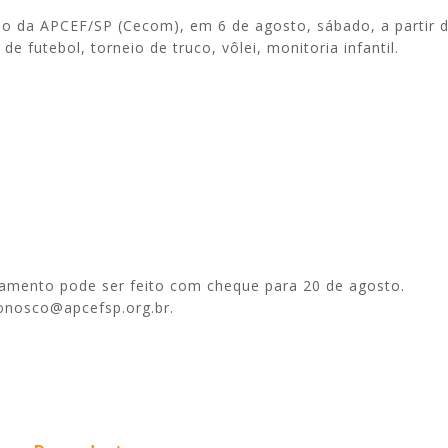
o da APCEF/SP (Cecom), em 6 de agosto, sábado, a partir d
 futebol, torneio de truco, vôlei, monitoria infantil.
Alerta: golpi
Aproveite a parceria da Apcef
WhatsApp e e
com o Sesi e invista em saúde
enviar falsa
e momentos de lazer!
sobre process
gamento pode ser feito com cheque para 20 de agosto.
conosco@apcefsp.org.br.