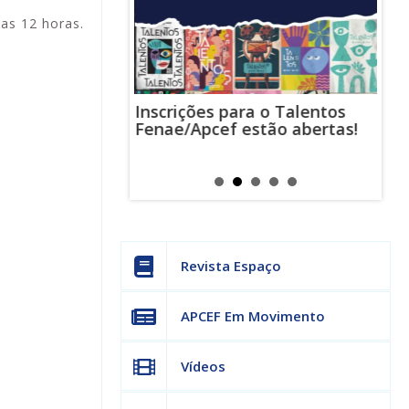
as 12 horas.
Inscrições para o Talentos
stas usam
Cha
Fenae/Apcef estão abertas!
-mail para
ind
s mensagens
man
os judiciais
can
Revista Espaço
APCEF Em Movimento
Vídeos