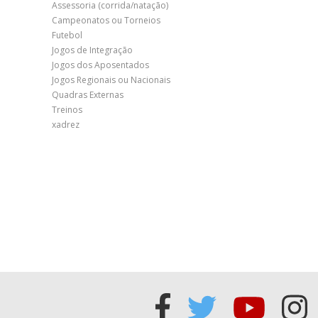
Assessoria (corrida/natação)
Campeonatos ou Torneios
Futebol
Jogos de Integração
Jogos dos Aposentados
Jogos Regionais ou Nacionais
Quadras Externas
Treinos
xadrez
Acessar
Acessar
Acess
Ac