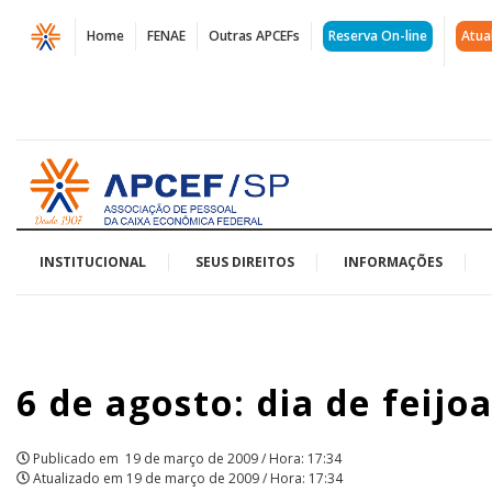
Página
Home
FENAE
Outras APCEFs
Reserva On-line
Atua
6
de
agosto:
Acessar
dia
página
inicial
de
feijoada
INSTITUCIONAL
SEUS DIREITOS
INFORMAÇÕES
no
Cecom!
6 de agosto: dia de feij
|
APCEF/SP
Publicado em
19 de março de 2009 / Hora: 17:34
Atualizado em
19 de março de 2009 / Hora: 17:34