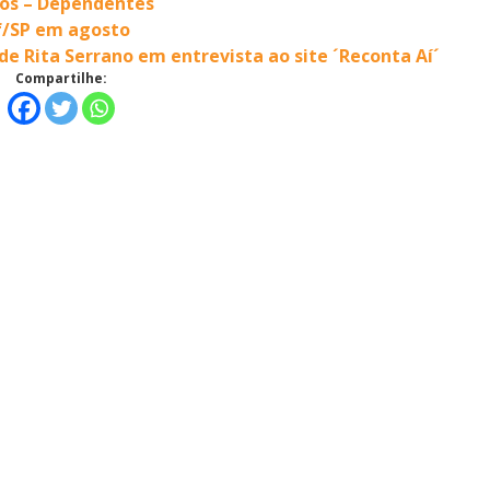
vos – Dependentes
f/SP em agosto
de Rita Serrano em entrevista ao site ´Reconta Aí´
Compartilhe: