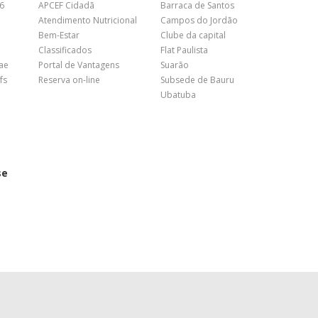
26
APCEF Cidadã
Barraca de Santos
Atendimento Nutricional
Campos do Jordão
Bem-Estar
Clube da capital
Classificados
Flat Paulista
nae
Portal de Vantagens
Suarão
fs
Reserva on-line
Subsede de Bauru
Ubatuba
se