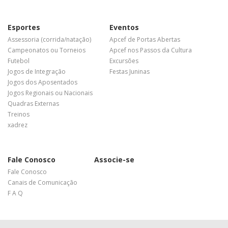
Esportes
Eventos
Assessoria (corrida/natação)
Apcef de Portas Abertas
Campeonatos ou Torneios
Apcef nos Passos da Cultura
Futebol
Excursões
Jogos de Integração
Festas Juninas
Jogos dos Aposentados
Jogos Regionais ou Nacionais
Quadras Externas
Treinos
xadrez
Fale Conosco
Associe-se
Fale Conosco
Canais de Comunicação
F A Q