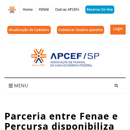
Página
Home
FENAE
Outras APCEFs
Reserva On-line
Parceria
entre
Login
Atualização de Cadastro
Cadastrar Usuário-parente
Fenae
e
Acessar
página
Percursa
inicial
disponibiliza
curso
MENU
para
estimular
Parceria entre Fenae e
a
Percursa disponibiliza
criatividade,