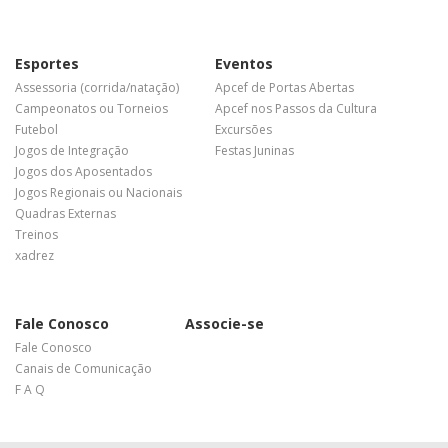
Esportes
Eventos
Assessoria (corrida/natação)
Apcef de Portas Abertas
Campeonatos ou Torneios
Apcef nos Passos da Cultura
Futebol
Excursões
Jogos de Integração
Festas Juninas
Jogos dos Aposentados
Jogos Regionais ou Nacionais
Quadras Externas
Treinos
xadrez
Fale Conosco
Associe-se
Fale Conosco
Canais de Comunicação
F A Q