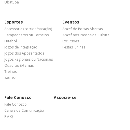
Ubatuba
Esportes
Eventos
Assessoria (corrida/natação)
Apcef de Portas Abertas
Campeonatos ou Torneios
Apcef nos Passos da Cultura
Futebol
Excursões
Jogos de Integração
Festas Juninas
Jogos dos Aposentados
Jogos Regionais ou Nacionais
Quadras Externas
Treinos
xadrez
Fale Conosco
Associe-se
Fale Conosco
Canais de Comunicação
F A Q