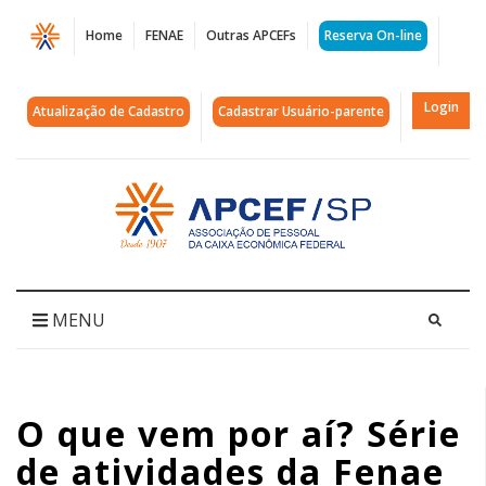
Página
Home
FENAE
Outras APCEFs
Reserva On-line
O
que
Login
Atualização de Cadastro
Cadastrar Usuário-parente
vem
por
Acessar
página
aí?
inicial
Série
de
MENU
atividades
da
O que vem por aí? Série
Fenae
de atividades da Fenae
promete